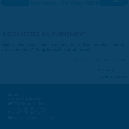
« Préc.
Vendredi 29 mai 2026
Suiv. »
SOUMETTRE UN ÉVÉNEMENT
Associations, vous souhaitez nous faire part d'une manifestation ou
d'un événement ?
Remplissez le formulaire ici
.
Dernière mise à jour : 01 janvier 1970
Partager
Suivre @VilleSaran
Mairie
Place de la liberté
45774 Saran Cedex
Tél. : 02 38 80 34 00
Fax : 02 38 80 34 30
courrier@ville-saran.fr