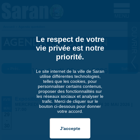
Aller au contenu principal
Accueil
»
Agenda quotidien
VOUS ÊTES ICI
Le respect de votre
AGENDA QUOTIDIEN
vie privée est notre
priorité.
« Préc.
Vendredi 29 mai 2026
Suiv. »
Le site internet de la ville de Saran
utilise différentes technologies,
telles que les cookies, pour
personnaliser certains contenus,
proposer des fonctionnalités sur
les réseaux sociaux et analyser le
Exposition Matthieu Maudet
AVR
trafic. Merci de cliquer sur le
-
MERCREDI 29 AVRIL 2026 | 9:30
-
SAMEDI 30 MAI 2026 |
bouton ci-dessous pour donner
MAI
17:00
votre accord.
29
-
30