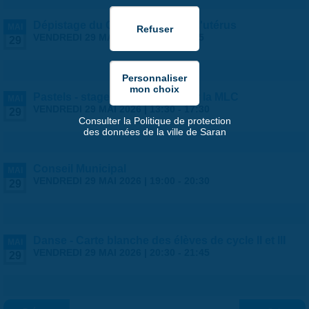
Dépistage du Cancer du col de l'utérus
MAI
VENDREDI 29 MAI 2026 |
9:00
-
18:45
29
Pastels - stage ados/adultes par la MLC
MAI
VENDREDI 29 MAI 2026 |
13:30
-
17:30
29
Consulter la Politique de protection
des données de la ville de Saran
Conseil Municipal
MAI
VENDREDI 29 MAI 2026 |
19:00
-
20:30
29
Danse - Carte blanche des élèves de cycle II et III
MAI
VENDREDI 29 MAI 2026 |
20:30
-
21:45
29