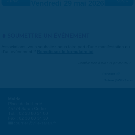
« Préc.
Vendredi 29 mai 2026
Suiv. »
SOUMETTRE UN ÉVÉNEMENT
Associations, vous souhaitez nous faire part d'une manifestation ou
d'un événement ?
Remplissez le formulaire ici
.
Dernière mise à jour : 01 janvier 1970
Partager
Suivre @VilleSaran
Mairie
Place de la liberté
45774 Saran Cedex
Tél. : 02 38 80 34 00
Fax : 02 38 80 34 30
courrier@ville-saran.fr