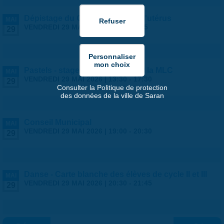
Dépistage du Cancer du col de l'utérus
MAI
VENDREDI 29 MAI 2026 |
9:00
-
18:45
29
Pastels - stage ados/adultes par la MLC
MAI
VENDREDI 29 MAI 2026 |
13:30
-
17:30
29
Consulter la Politique de protection
des données de la ville de Saran
Conseil Municipal
MAI
VENDREDI 29 MAI 2026 |
19:00
-
20:30
29
Danse - Carte blanche des élèves de cycle II et III
MAI
VENDREDI 29 MAI 2026 |
20:30
-
21:45
29