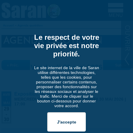
Aller au contenu principal
Accueil
»
Agenda quotidien
VOUS ÊTES ICI
Le respect de votre
AGENDA QUOTIDIEN
vie privée est notre
priorité.
« Préc.
Vendredi 29 mai 2026
Suiv. »
Le site internet de la ville de Saran
utilise différentes technologies,
telles que les cookies, pour
personnaliser certains contenus,
proposer des fonctionnalités sur
les réseaux sociaux et analyser le
Exposition Matthieu Maudet
AVR
trafic. Merci de cliquer sur le
-
MERCREDI 29 AVRIL 2026 | 9:30
-
SAMEDI 30 MAI 2026 |
bouton ci-dessous pour donner
MAI
17:00
votre accord.
29
-
30