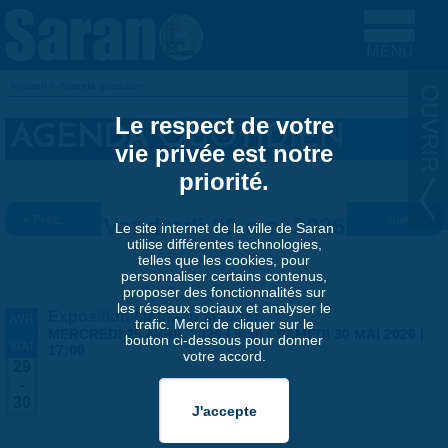
Aller au contenu principal
Accueil
»
Agenda quotidien
VOUS ÊTES ICI
Le respect de votre
AGENDA QUOTIDIEN
vie privée est notre
priorité.
« Préc.
Vendredi 29 mai 2026
Suiv. »
Le site internet de la ville de Saran
utilise différentes technologies,
telles que les cookies, pour
personnaliser certains contenus,
proposer des fonctionnalités sur
les réseaux sociaux et analyser le
Exposition Matthieu Maudet
AVR
trafic. Merci de cliquer sur le
-
MERCREDI 29 AVRIL 2026 | 9:30
-
SAMEDI 30 MAI 2026 |
bouton ci-dessous pour donner
MAI
17:00
votre accord.
29
-
30