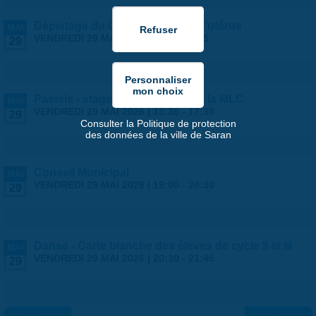
Dépistage du Cancer du col de l'utérus
MAI
VENDREDI 29 MAI 2026 |
9:00
-
18:45
29
Pastels - stage ados/adultes par la MLC
MAI
VENDREDI 29 MAI 2026 |
13:30
-
17:30
29
Consulter la Politique de protection
des données de la ville de Saran
Conseil Municipal
MAI
VENDREDI 29 MAI 2026 |
19:00
-
20:30
29
Danse - Carte blanche des élèves de cycle II et III
MAI
VENDREDI 29 MAI 2026 |
20:30
-
21:45
29