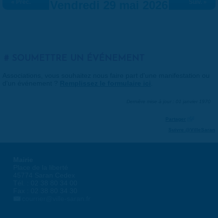
« Préc.
Vendredi 29 mai 2026
Suiv. »
SOUMETTRE UN ÉVÉNEMENT
Associations, vous souhaitez nous faire part d'une manifestation ou
d'un événement ?
Remplissez le formulaire ici
.
Dernière mise à jour : 01 janvier 1970
Partager
Suivre @VilleSaran
Mairie
Place de la liberté
45774 Saran Cedex
Tél. : 02 38 80 34 00
Fax : 02 38 80 34 30
courrier@ville-saran.fr