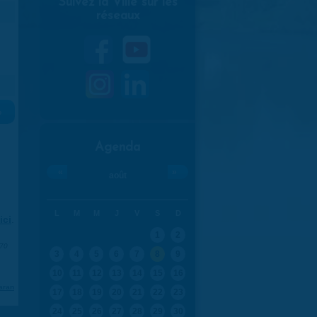
Suivez la Ville sur les
réseaux
»
Agenda
«
»
août
L
M
M
J
V
S
D
ici
.
1
2
970
3
4
5
6
7
8
9
10
11
12
13
14
15
16
aran
17
18
19
20
21
22
23
24
25
26
27
28
29
30