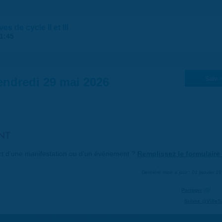
s de cycle II et III
1:45
endredi 29 mai 2026
Suiv. 
NT
art d'une manifestation ou d'un événement ?
Remplissez le formulaire 
Dernière mise à jour : 01 janvier 1
Partager
Suivre @VilleS