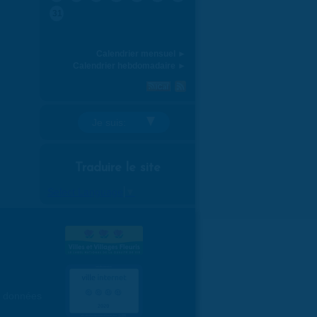
31
Calendrier mensuel ►
Calendrier hebdomadaire ►
Je suis:
Traduire le site
Select Language
▼
es données