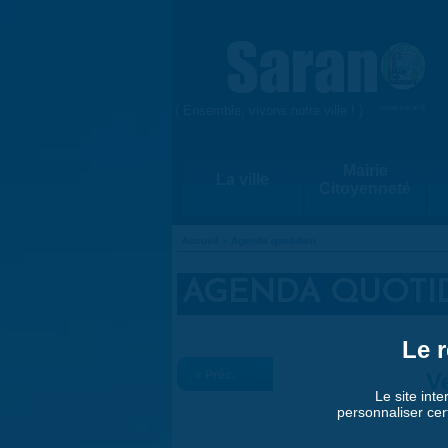
Aller au contenu principal
{ Ensemble, vivons notre ville ! }
www.saran.fr
Mairie
La ville
Citoyenneté
Accueil
»
Agenda quotidien
VOUS ÊTES ICI
AGENDA QUOTI
Le r
« Préc.
V
Le site inte
personnaliser cer