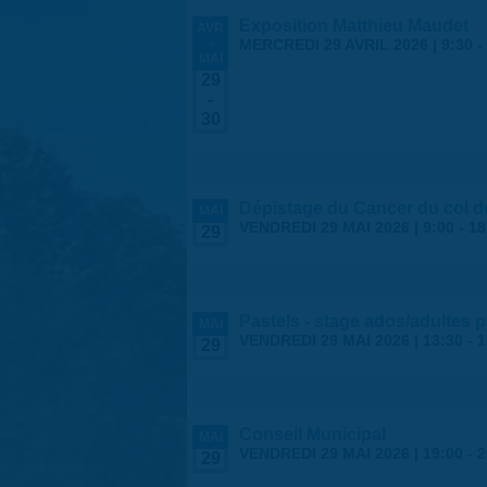
Exposition Matthieu Maudet
AVR
-
MERCREDI 29 AVRIL 2026 | 9:30
-
MAI
29
-
30
Dépistage du Cancer du col de
MAI
VENDREDI 29 MAI 2026 |
9:00
-
18
29
Pastels - stage ados/adultes 
MAI
VENDREDI 29 MAI 2026 |
13:30
-
1
29
Conseil Municipal
MAI
VENDREDI 29 MAI 2026 |
19:00
-
2
29