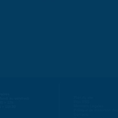
raires
Plan du site
lundi au vendredi :
Flux RSS
30 > 12h
Mentions Légales
h > 16h30
Politique de protection d
Contacts