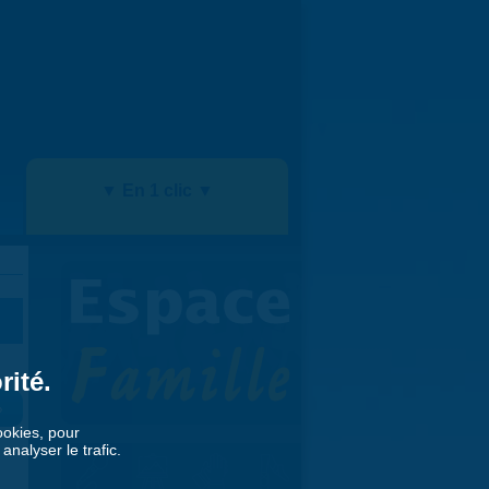
▼ En 1 clic ▼
rité.
»
cookies, pour
nalyser le trafic.