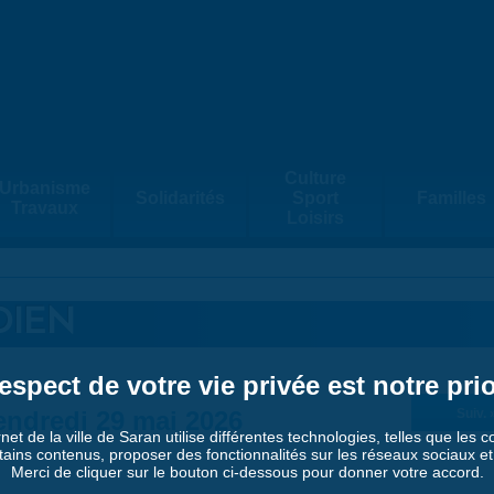
Culture
Urbanisme
Solidarités
Sport
Familles
Travaux
Loisirs
DIEN
espect de votre vie privée est notre prio
endredi 29 mai 2026
Suiv. 
rnet de la ville de Saran utilise différentes technologies, telles que les 
tains contenus, proposer des fonctionnalités sur les réseaux sociaux et a
Merci de cliquer sur le bouton ci-dessous pour donner votre accord.