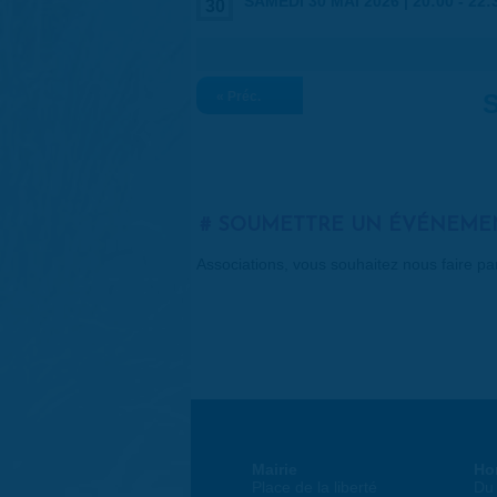
SAMEDI 30 MAI 2026 |
20:00
-
22:
30
« Préc.
S
SOUMETTRE UN ÉVÉNEME
Associations, vous souhaitez nous faire p
Mairie
Ho
Place de la liberté
Du 