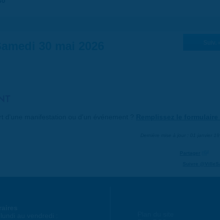
30
amedi 30 mai 2026
Suiv. 
NT
art d'une manifestation ou d'un événement ?
Remplissez le formulaire 
Dernière mise à jour : 01 janvier 1
Partager
Suivre @VilleS
raires
Plan du site
lundi au vendredi :