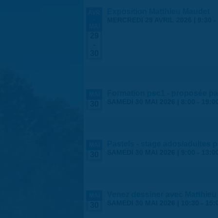
Exposition Matthieu Maudet
AVR
-
MERCREDI 29 AVRIL 2026 | 9:30
-
MAI
29
-
30
Formation psc1 - proposée par
MAI
SAMEDI 30 MAI 2026 |
8:00
-
19:0
30
Pastels - stage ados/adultes 
MAI
SAMEDI 30 MAI 2026 |
9:00
-
13:0
30
Venez dessiner avec Matthieu
MAI
SAMEDI 30 MAI 2026 |
10:30
-
15:
30