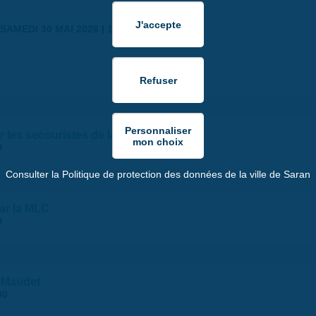
SAMEDI 30 MAI 2026 | 17:00
 les secouristes de la croix blanche
0
Consulter la Politique de protection des données de la ville de Saran
par la MLC
0
 Maudet
00