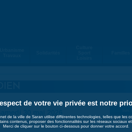
Culture
Urbanisme
Solidarités
Sport
Familles
Travaux
Loisirs
DIEN
espect de votre vie privée est notre prio
amedi 30 mai 2026
Suiv. 
rnet de la ville de Saran utilise différentes technologies, telles que les 
tains contenus, proposer des fonctionnalités sur les réseaux sociaux et a
Merci de cliquer sur le bouton ci-dessous pour donner votre accord.