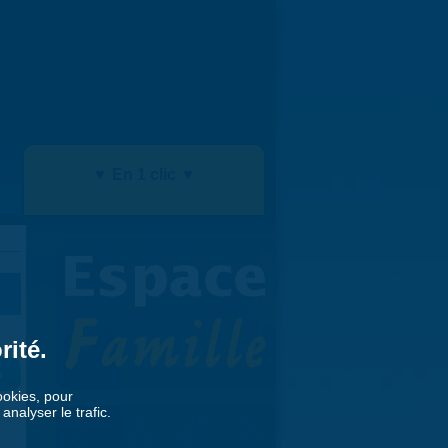
▼ En 1 clic ▼
rité.
»
cookies, pour
nalyser le trafic.