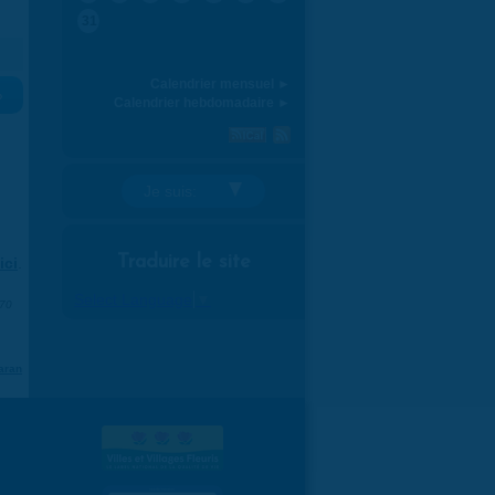
31
Calendrier mensuel ►
»
Calendrier hebdomadaire ►
Je suis:
Traduire le site
ici
.
Select Language
▼
970
aran