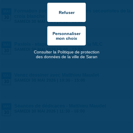
Formation psc1 - proposée par les secouristes de la
MAI
croix blanche
30
SAMEDI 30 MAI 2026 |
8:00
-
19:00
Pastels - stage ados/adultes par la MLC
MAI
SAMEDI 30 MAI 2026 |
9:00
-
13:00
30
Consulter la Politique de protection
des données de la ville de Saran
Venez dessiner avec Matthieu Maudet
MAI
SAMEDI 30 MAI 2026 |
10:30
-
15:00
30
Séances de dédicaces - Matthieu Maudet
MAI
SAMEDI 30 MAI 2026 |
11:30
-
16:00
30