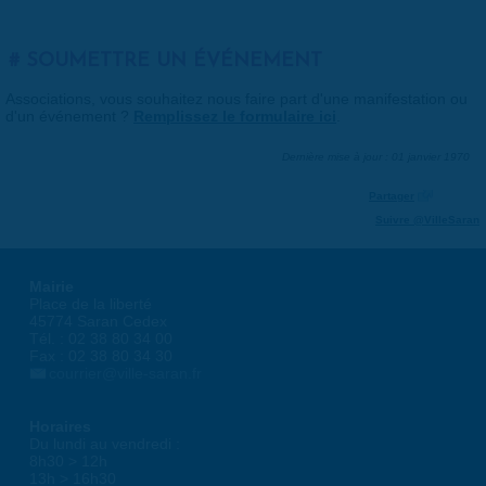
SOUMETTRE UN ÉVÉNEMENT
Associations, vous souhaitez nous faire part d'une manifestation ou
d'un événement ?
Remplissez le formulaire ici
.
Dernière mise à jour : 01 janvier 1970
Partager
Suivre @VilleSaran
Mairie
Place de la liberté
45774 Saran Cedex
Tél. : 02 38 80 34 00
Fax : 02 38 80 34 30
courrier@ville-saran.fr
Horaires
Du lundi au vendredi :
8h30 > 12h
13h > 16h30