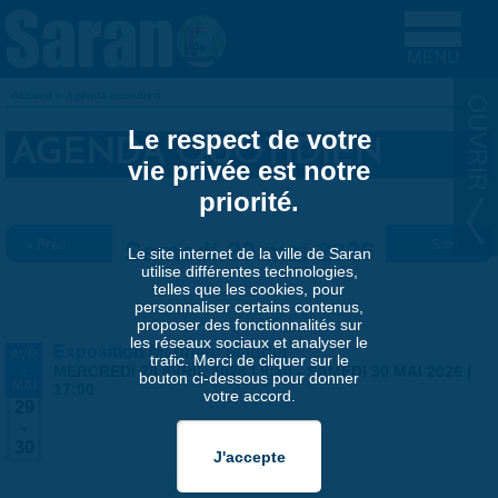
Aller au contenu principal
Accueil
»
Agenda quotidien
VOUS ÊTES ICI
Le respect de votre
AGENDA QUOTIDIEN
vie privée est notre
priorité.
« Préc.
Samedi 30 mai 2026
Suiv. »
Le site internet de la ville de Saran
utilise différentes technologies,
telles que les cookies, pour
personnaliser certains contenus,
proposer des fonctionnalités sur
les réseaux sociaux et analyser le
Exposition Matthieu Maudet
AVR
trafic. Merci de cliquer sur le
-
MERCREDI 29 AVRIL 2026 | 9:30
-
SAMEDI 30 MAI 2026 |
bouton ci-dessous pour donner
MAI
17:00
votre accord.
29
-
30