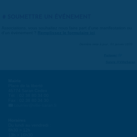
SOUMETTRE UN ÉVÉNEMENT
Associations, vous souhaitez nous faire part d'une manifestation ou
d'un événement ?
Remplissez le formulaire ici
.
Dernière mise à jour : 01 janvier 1970
Partager
Suivre @VilleSaran
Mairie
Place de la liberté
45774 Saran Cedex
Tél. : 02 38 80 34 00
Fax : 02 38 80 34 30
courrier@ville-saran.fr
Horaires
Du lundi au vendredi :
8h30 > 12h
13h > 16h30