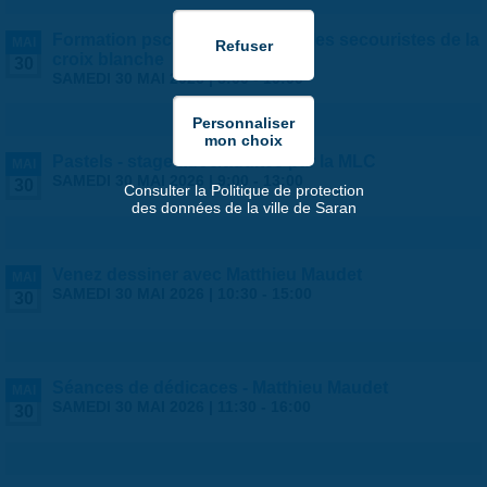
Formation psc1 - proposée par les secouristes de la
MAI
croix blanche
30
SAMEDI 30 MAI 2026 |
8:00
-
19:00
Pastels - stage ados/adultes par la MLC
MAI
SAMEDI 30 MAI 2026 |
9:00
-
13:00
30
Consulter la Politique de protection
des données de la ville de Saran
Venez dessiner avec Matthieu Maudet
MAI
SAMEDI 30 MAI 2026 |
10:30
-
15:00
30
Séances de dédicaces - Matthieu Maudet
MAI
SAMEDI 30 MAI 2026 |
11:30
-
16:00
30