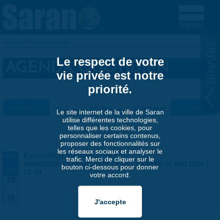
Aller au contenu principal
Accueil
»
Agenda quotidien
VOUS ÊTES ICI
Le respect de votre
AGENDA QUOTIDIEN
vie privée est notre
priorité.
« Préc.
Samedi 30 mai 2026
Suiv. »
Le site internet de la ville de Saran
utilise différentes technologies,
telles que les cookies, pour
personnaliser certains contenus,
proposer des fonctionnalités sur
les réseaux sociaux et analyser le
Exposition Matthieu Maudet
AVR
trafic. Merci de cliquer sur le
-
MERCREDI 29 AVRIL 2026 | 9:30
-
SAMEDI 30 MAI 2026 |
bouton ci-dessous pour donner
MAI
17:00
votre accord.
29
-
30