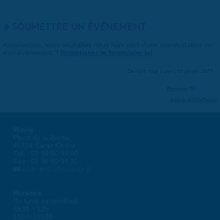
SOUMETTRE UN ÉVÉNEMENT
Associations, vous souhaitez nous faire part d'une manifestation ou
d'un événement ?
Remplissez le formulaire ici
.
Dernière mise à jour : 01 janvier 1970
Partager
Suivre @VilleSaran
Mairie
Place de la liberté
45774 Saran Cedex
Tél. : 02 38 80 34 00
Fax : 02 38 80 34 30
courrier@ville-saran.fr
Horaires
Du lundi au vendredi :
8h30 > 12h
13h > 16h30