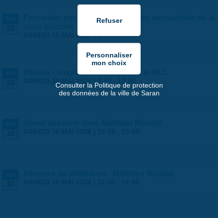
Formation psc1 - proposée par les secouristes de la
MAI
croix blanche
30
SAMEDI 30 MAI 2026 |
8:00
-
19:00
Pastels - stage ados/adultes par la MLC
MAI
SAMEDI 30 MAI 2026 |
9:00
-
13:00
30
Consulter la Politique de protection
des données de la ville de Saran
Venez dessiner avec Matthieu Maudet
MAI
SAMEDI 30 MAI 2026 |
10:30
-
15:00
30
Séances de dédicaces - Matthieu Maudet
MAI
SAMEDI 30 MAI 2026 |
11:30
-
16:00
30