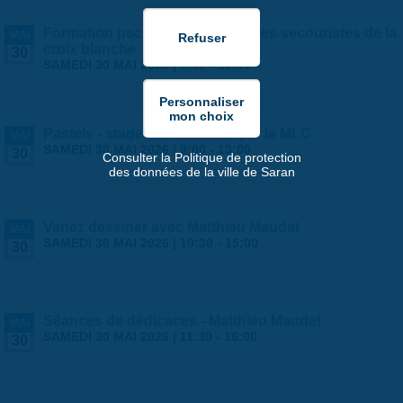
Formation psc1 - proposée par les secouristes de la
MAI
croix blanche
30
SAMEDI 30 MAI 2026 |
8:00
-
19:00
Pastels - stage ados/adultes par la MLC
MAI
SAMEDI 30 MAI 2026 |
9:00
-
13:00
30
Consulter la Politique de protection
des données de la ville de Saran
Venez dessiner avec Matthieu Maudet
MAI
SAMEDI 30 MAI 2026 |
10:30
-
15:00
30
Séances de dédicaces - Matthieu Maudet
MAI
SAMEDI 30 MAI 2026 |
11:30
-
16:00
30