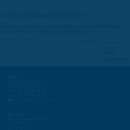
SOUMETTRE UN ÉVÉNEMENT
Associations, vous souhaitez nous faire part d'une manifestation ou
d'un événement ?
Remplissez le formulaire ici
.
Dernière mise à jour : 01 janvier 1970
Partager
Suivre @VilleSaran
Mairie
Place de la liberté
45774 Saran Cedex
Tél. : 02 38 80 34 00
Fax : 02 38 80 34 30
courrier@ville-saran.fr
Horaires
Du lundi au vendredi :
8h30 > 12h
13h > 16h30