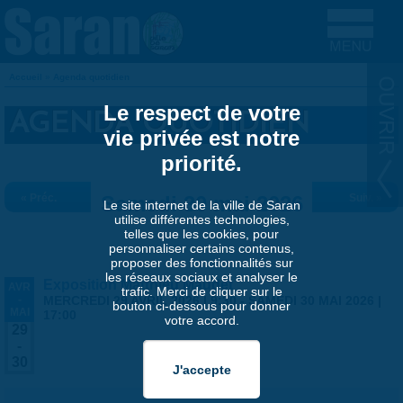
Aller au contenu principal
Accueil
»
Agenda quotidien
VOUS ÊTES ICI
Le respect de votre
AGENDA QUOTIDIEN
vie privée est notre
priorité.
« Préc.
Samedi 30 mai 2026
Suiv. »
Le site internet de la ville de Saran
utilise différentes technologies,
telles que les cookies, pour
personnaliser certains contenus,
proposer des fonctionnalités sur
les réseaux sociaux et analyser le
Exposition Matthieu Maudet
AVR
trafic. Merci de cliquer sur le
-
MERCREDI 29 AVRIL 2026 | 9:30
-
SAMEDI 30 MAI 2026 |
bouton ci-dessous pour donner
MAI
17:00
votre accord.
29
-
30