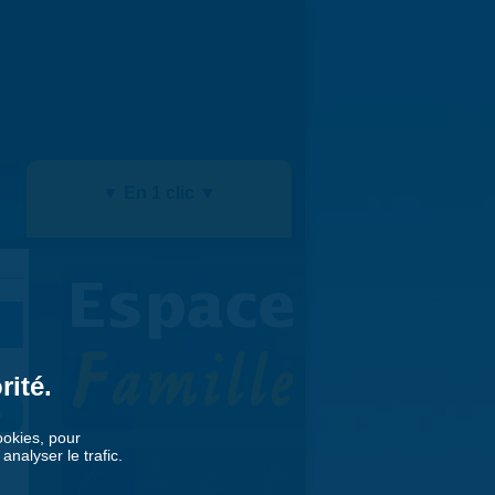
▼ En 1 clic ▼
rité.
»
cookies, pour
nalyser le trafic.