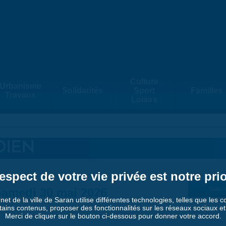
Culture
Urbanisme
Solidarités
Sport
Familles
Travaux
Loisirs
DIEN
espect de votre vie privée est notre prio
amedi 30 mai 2026
Suiv. 
rnet de la ville de Saran utilise différentes technologies, telles que les 
tains contenus, proposer des fonctionnalités sur les réseaux sociaux et a
Merci de cliquer sur le bouton ci-dessous pour donner votre accord.