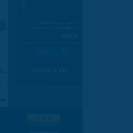
31
Calendrier mensuel ►
»
Calendrier hebdomadaire ►
Je suis:
Traduire le site
ici
.
Select Language
▼
970
aran