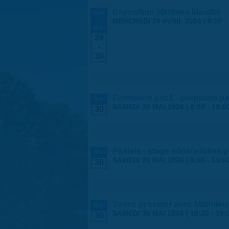
Exposition Matthieu Maudet
AVR
-
MERCREDI 29 AVRIL 2026 | 9:30
-
MAI
29
-
30
Formation psc1 - proposée par
MAI
SAMEDI 30 MAI 2026 |
8:00
-
19:0
30
Pastels - stage ados/adultes 
MAI
SAMEDI 30 MAI 2026 |
9:00
-
13:0
30
Venez dessiner avec Matthieu
MAI
SAMEDI 30 MAI 2026 |
10:30
-
15:
30