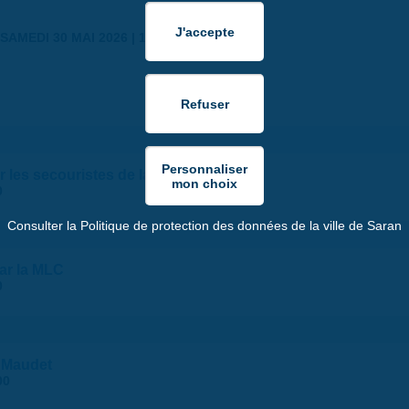
SAMEDI 30 MAI 2026 | 17:00
 les secouristes de la croix blanche
0
Consulter la Politique de protection des données de la ville de Saran
par la MLC
0
 Maudet
00