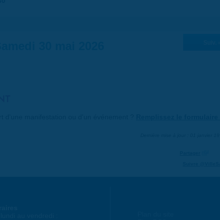
30
amedi 30 mai 2026
Suiv. 
NT
art d'une manifestation ou d'un événement ?
Remplissez le formulaire 
Dernière mise à jour : 01 janvier 1
Partager
Suivre @VilleS
raires
Plan du site
lundi au vendredi :