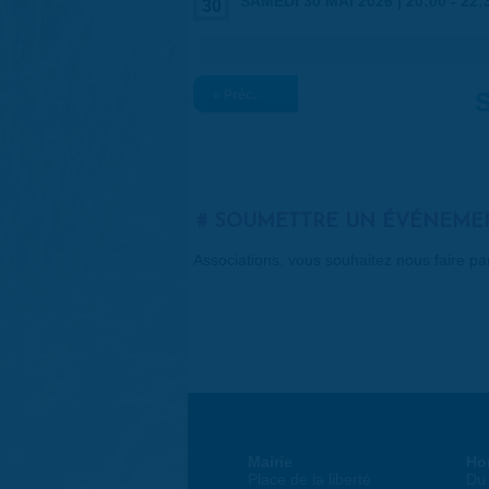
SAMEDI 30 MAI 2026 |
20:00
-
22:
30
« Préc.
S
SOUMETTRE UN ÉVÉNEME
Associations, vous souhaitez nous faire p
Mairie
Ho
Place de la liberté
Du 