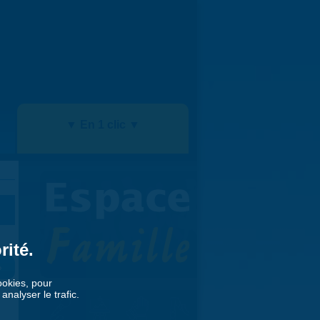
▼ En 1 clic ▼
rité.
»
cookies, pour
nalyser le trafic.