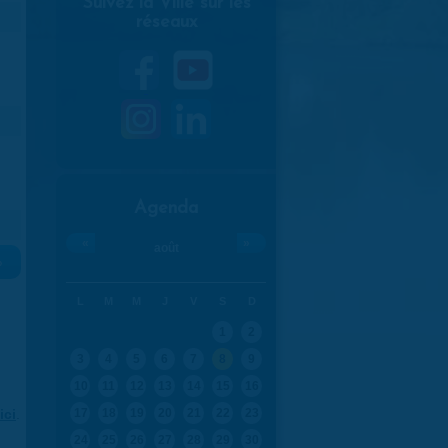
Suivez la Ville sur les
réseaux
Agenda
«
»
août
»
L
M
M
J
V
S
D
1
2
3
4
5
6
7
8
9
10
11
12
13
14
15
16
ici
.
17
18
19
20
21
22
23
24
25
26
27
28
29
30