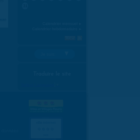
970
31
aran
Calendrier mensuel ►
Calendrier hebdomadaire ►
Je suis:
Traduire le site
Select Language
▼
es données