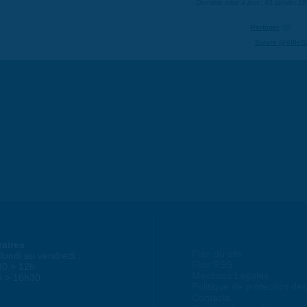
Dernière mise à jour : 01 janvier 1
Partager
Suivre @VilleS
raires
Plan du site
lundi au vendredi :
Flux RSS
30 > 12h
Mentions Légales
h > 16h30
Politique de protection d
Contacts