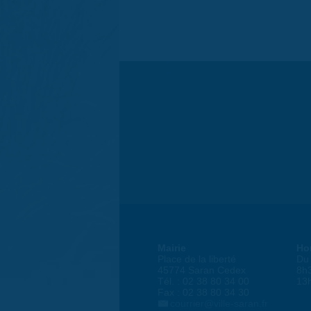
Mairie
Ho
Place de la liberté
Du 
45774 Saran Cedex
8h
Tél. : 02 38 80 34 00
13
Fax : 02 38 80 34 30
courrier@ville-saran.fr