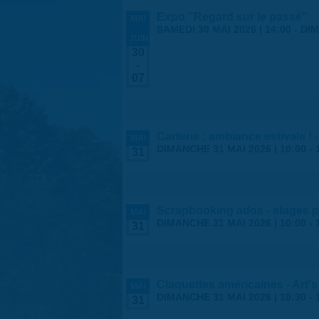
Expo "Regard sur le passé"
MAI
-
SAMEDI 30 MAI 2026 | 14:00
-
DIM
JUIN
30
-
07
Carterie : ambiance estivale !
MAI
DIMANCHE 31 MAI 2026 |
10:00
-
31
Scrapbooking ados - stages p
MAI
DIMANCHE 31 MAI 2026 |
10:00
-
31
Claquettes américaines - Art'
MAI
DIMANCHE 31 MAI 2026 |
10:30
-
31