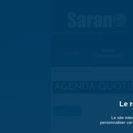
Aller au contenu principal
{ Ensemble, vivons notre ville ! }
www.saran.fr
Mairie
La ville
Citoyenneté
Accueil
»
Agenda quotidien
VOUS ÊTES ICI
AGENDA QUOTI
Le r
« Préc.
Di
Le site inte
personnaliser cer