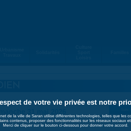
Culture
Urbanisme
Solidarités
Sport
Familles
Travaux
Loisirs
DIEN
espect de votre vie privée est notre prio
manche 31 mai 2026
Suiv. 
rnet de la ville de Saran utilise différentes technologies, telles que les 
tains contenus, proposer des fonctionnalités sur les réseaux sociaux et a
Merci de cliquer sur le bouton ci-dessous pour donner votre accord.