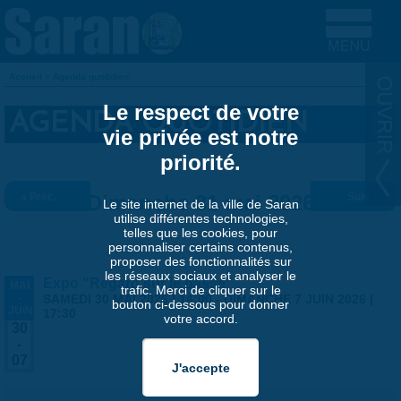
Aller au contenu principal
Accueil
»
Agenda quotidien
VOUS ÊTES ICI
Le respect de votre
AGENDA QUOTIDIEN
vie privée est notre
priorité.
« Préc.
Dimanche 31 mai 2026
Suiv. »
Le site internet de la ville de Saran
utilise différentes technologies,
telles que les cookies, pour
personnaliser certains contenus,
proposer des fonctionnalités sur
les réseaux sociaux et analyser le
Expo "Regard sur le passé"
MAI
trafic. Merci de cliquer sur le
-
SAMEDI 30 MAI 2026 | 14:00
-
DIMANCHE 7 JUIN 2026 |
bouton ci-dessous pour donner
JUIN
17:30
votre accord.
30
-
07