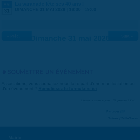
La saranade fête ses 40 ans !
MAI
DIMANCHE 31 MAI 2026 |
16:30
-
19:00
31
« Préc.
Dimanche 31 mai 2026
Suiv. »
SOUMETTRE UN ÉVÉNEMENT
Associations, vous souhaitez nous faire part d'une manifestation ou
d'un événement ?
Remplissez le formulaire ici
.
Dernière mise à jour : 01 janvier 1970
Partager
Suivre @VilleSaran
Mairie