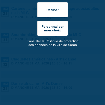
Carterie : ambiance estivale ! - stage ados/adultes
MAI
de la MLC
31
DIMANCHE 31 MAI 2026 |
10:00
-
12:00
Scrapbooking ados - stages par la MLC
MAI
DIMANCHE 31 MAI 2026 |
10:00
-
12:00
31
Consulter la Politique de protection
des données de la ville de Saran
Claquettes américaines - Art's danse
MAI
DIMANCHE 31 MAI 2026 |
10:30
-
16:15
31
Danse africaine - Art's Danse
MAI
DIMANCHE 31 MAI 2026 |
13:30
-
16:00
31