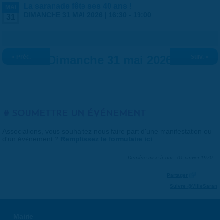
La saranade fête ses 40 ans !
MAI
DIMANCHE 31 MAI 2026 |
16:30
-
19:00
31
« Préc.
Dimanche 31 mai 2026
Suiv. »
SOUMETTRE UN ÉVÉNEMENT
Associations, vous souhaitez nous faire part d'une manifestation ou
d'un événement ?
Remplissez le formulaire ici
.
Dernière mise à jour : 01 janvier 1970
Partager
Suivre @VilleSaran
Mairie