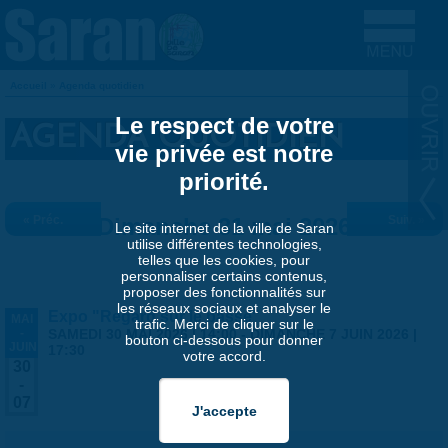
Aller au contenu principal
Accueil
»
Agenda quotidien
VOUS ÊTES ICI
Le respect de votre
AGENDA QUOTIDIEN
vie privée est notre
priorité.
« Préc.
Dimanche 31 mai 2026
Suiv. »
Le site internet de la ville de Saran
utilise différentes technologies,
telles que les cookies, pour
personnaliser certains contenus,
proposer des fonctionnalités sur
les réseaux sociaux et analyser le
Expo "Regard sur le passé"
MAI
trafic. Merci de cliquer sur le
-
SAMEDI 30 MAI 2026 | 14:00
-
DIMANCHE 7 JUIN 2026 |
bouton ci-dessous pour donner
JUIN
17:30
votre accord.
30
-
07