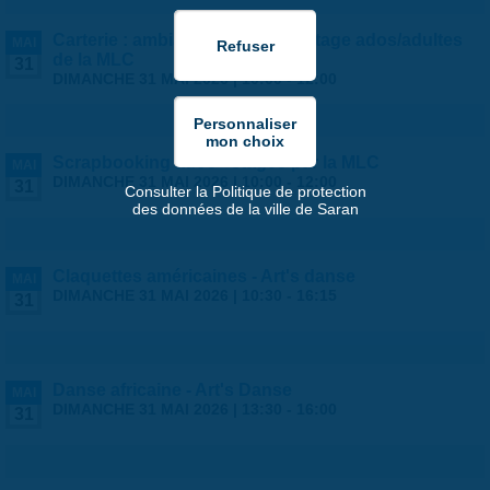
Carterie : ambiance estivale ! - stage ados/adultes
MAI
de la MLC
31
DIMANCHE 31 MAI 2026 |
10:00
-
12:00
Scrapbooking ados - stages par la MLC
MAI
DIMANCHE 31 MAI 2026 |
10:00
-
12:00
31
Consulter la Politique de protection
des données de la ville de Saran
Claquettes américaines - Art's danse
MAI
DIMANCHE 31 MAI 2026 |
10:30
-
16:15
31
Danse africaine - Art's Danse
MAI
DIMANCHE 31 MAI 2026 |
13:30
-
16:00
31