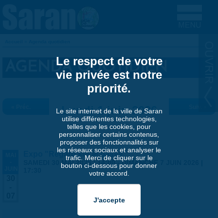
Aller au contenu principal
Accueil
»
Agenda quotidien
VOUS ÊTES ICI
Le respect de votre
AGENDA QUOTIDIEN
vie privée est notre
priorité.
« Préc.
Lundi 1 juin 2026
Suiv. »
Le site internet de la ville de Saran
utilise différentes technologies,
telles que les cookies, pour
personnaliser certains contenus,
proposer des fonctionnalités sur
les réseaux sociaux et analyser le
Expo "Regard sur le passé"
MAI
trafic. Merci de cliquer sur le
-
SAMEDI 30 MAI 2026 | 14:00
-
DIMANCHE 7 JUIN 2026 |
bouton ci-dessous pour donner
JUIN
17:30
votre accord.
30
-
07