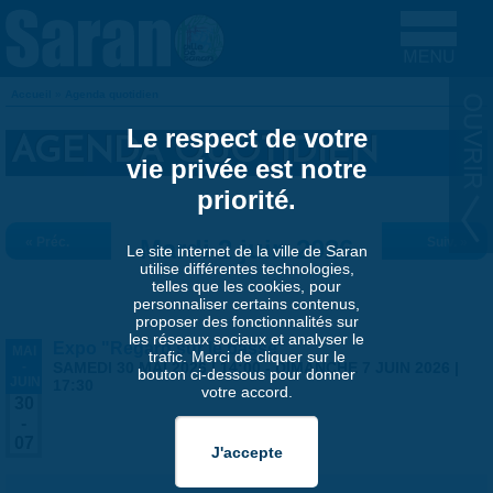
Aller au contenu principal
Accueil
»
Agenda quotidien
VOUS ÊTES ICI
Le respect de votre
AGENDA QUOTIDIEN
vie privée est notre
priorité.
« Préc.
Mardi 2 juin 2026
Suiv. »
Le site internet de la ville de Saran
utilise différentes technologies,
telles que les cookies, pour
personnaliser certains contenus,
proposer des fonctionnalités sur
les réseaux sociaux et analyser le
Expo "Regard sur le passé"
MAI
trafic. Merci de cliquer sur le
-
SAMEDI 30 MAI 2026 | 14:00
-
DIMANCHE 7 JUIN 2026 |
bouton ci-dessous pour donner
JUIN
17:30
votre accord.
30
-
07