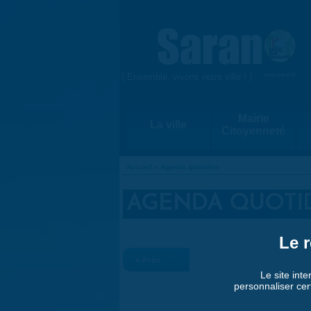
Aller au contenu principal
{ Ensemble, vivons notre ville ! }
www.saran.fr
Mairie
La ville
Citoyenneté
Accueil
»
Agenda quotidien
VOUS ÊTES ICI
AGENDA QUOTI
Le r
« Préc.
Le site inte
personnaliser cer