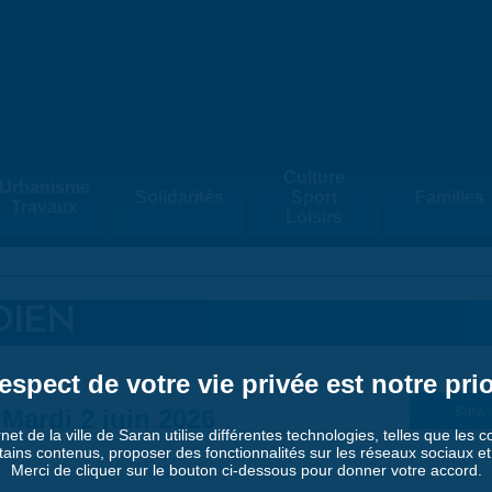
Culture
Urbanisme
Solidarités
Sport
Familles
Travaux
Loisirs
DIEN
espect de votre vie privée est notre prio
Mardi 2 juin 2026
Suiv. 
rnet de la ville de Saran utilise différentes technologies, telles que les 
tains contenus, proposer des fonctionnalités sur les réseaux sociaux et a
Merci de cliquer sur le bouton ci-dessous pour donner votre accord.