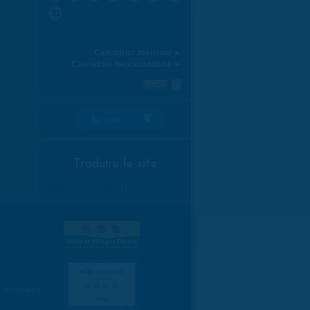
31
Calendrier mensuel ►
Calendrier hebdomadaire ►
Je suis:
Traduire le site
Select Language
▼
es données