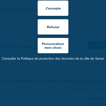
ANCHE 7 JUIN 2026 | 17:30
Mardi 2 juin 2026
Suiv. 
Consulter la Politique de protection des données de la ville de Saran
NT
art d'une manifestation ou d'un événement ?
Remplissez le formulaire 
Dernière mise à jour : 01 janvier 1
Partager
Suivre @VilleS