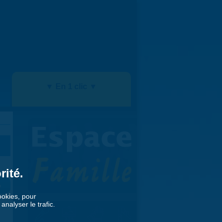
▼ En 1 clic ▼
rité.
»
cookies, pour
nalyser le trafic.