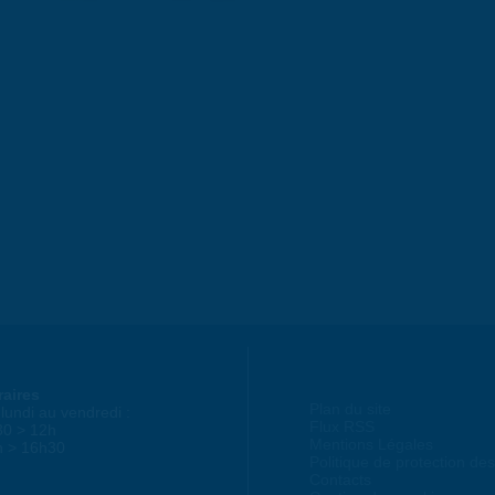
raires
Plan du site
lundi au vendredi :
Flux RSS
30 > 12h
Mentions Légales
h > 16h30
Politique de protection d
Contacts