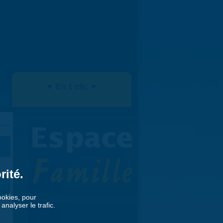
▼ En 1 clic ▼
rité.
»
cookies, pour
nalyser le trafic.