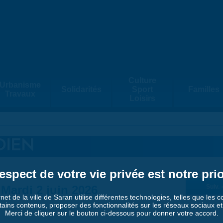
Culture
Urbanisme
Solidarités
Sport
Familles
Travaux
Loisirs
DIEN
espect de votre vie privée est notre prio
Mardi 2 juin 2026
Suiv. 
rnet de la ville de Saran utilise différentes technologies, telles que les 
tains contenus, proposer des fonctionnalités sur les réseaux sociaux et a
Merci de cliquer sur le bouton ci-dessous pour donner votre accord.