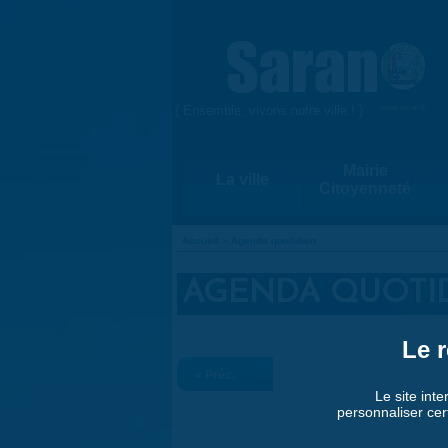
Aller au contenu principal
{ Ensemble, vivons notre ville ! }
www.saran.fr
Mairie
La ville
Citoyenneté
Accueil
»
Agenda quotidien
VOUS ÊTES ICI
AGENDA QUOTI
Le r
« Préc.
Le site inte
personnaliser cer