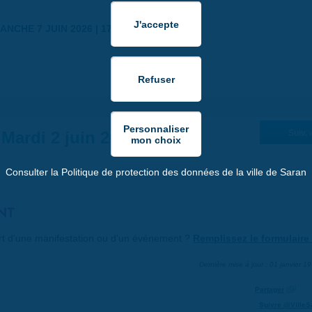
ANCHE 7 JUIN 2026 | 17:30
Mardi 2 juin 2026
Suiv. 
Consulter la Politique de protection des données de la ville de Saran
NT
art d'une manifestation ou d'un événement ?
Remplissez le formulaire 
Dernière mise à jour : 01 janvier 1
Partager
Suivre @VilleS