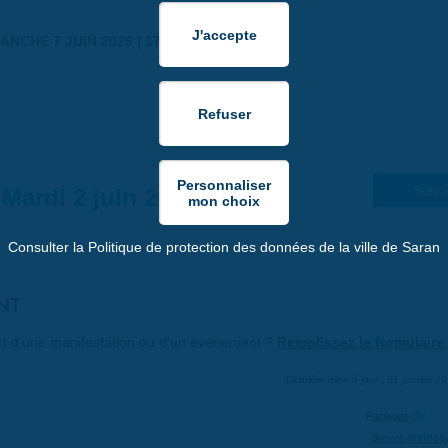
ANCHE 7 JUIN 2026 | 17:30
Mardi 2 juin 2026
Suiv. 
Consulter la Politique de protection des données de la ville de Saran
NT
art d'une manifestation ou d'un événement ?
Remplissez le formulaire 
Dernière mise à jour : 01 janvier 1
Partager
Suivre @VilleS