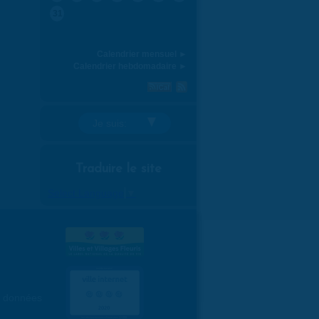
31
Calendrier mensuel ►
Calendrier hebdomadaire ►
Je suis:
Traduire le site
Select Language
▼
es données