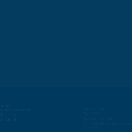
raires
Plan du site
lundi au vendredi :
Flux RSS
30 > 12h
Mentions Légales
h > 16h30
Politique de protection d
Contacts