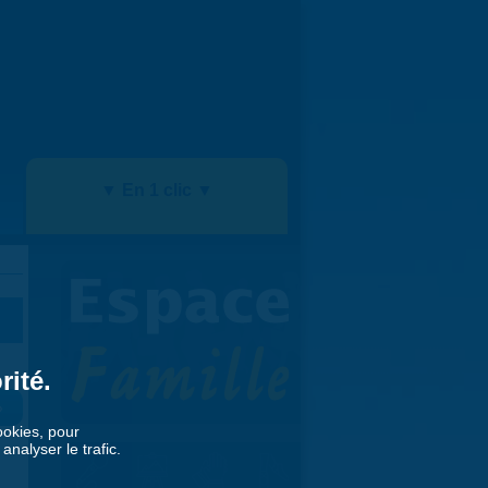
▼ En 1 clic ▼
rité.
»
cookies, pour
nalyser le trafic.