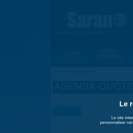
Aller au contenu principal
{ Ensemble, vivons notre ville ! }
www.saran.fr
Mairie
La ville
Citoyenneté
Accueil
»
Agenda quotidien
VOUS ÊTES ICI
AGENDA QUOTI
Le r
« Préc.
Le site inte
personnaliser cer