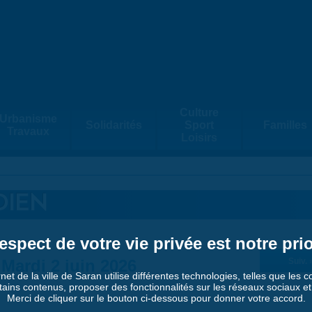
Culture
Urbanisme
Solidarités
Sport
Familles
Travaux
Loisirs
DIEN
espect de votre vie privée est notre prio
Mardi 2 juin 2026
Suiv. 
rnet de la ville de Saran utilise différentes technologies, telles que les 
tains contenus, proposer des fonctionnalités sur les réseaux sociaux et a
Merci de cliquer sur le bouton ci-dessous pour donner votre accord.