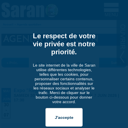
Aller au contenu principal
Accueil
»
Agenda quotidien
VOUS ÊTES ICI
Le respect de votre
AGENDA QUOTIDIEN
vie privée est notre
priorité.
« Préc.
Mardi 2 juin 2026
Suiv. »
Le site internet de la ville de Saran
utilise différentes technologies,
telles que les cookies, pour
personnaliser certains contenus,
proposer des fonctionnalités sur
les réseaux sociaux et analyser le
Expo "Regard sur le passé"
MAI
trafic. Merci de cliquer sur le
-
SAMEDI 30 MAI 2026 | 14:00
-
DIMANCHE 7 JUIN 2026 |
bouton ci-dessous pour donner
JUIN
17:30
votre accord.
30
-
07