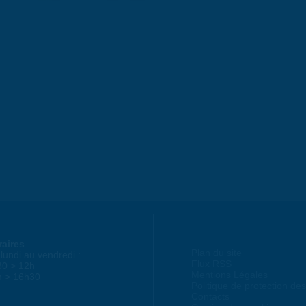
raires
Plan du site
lundi au vendredi :
Flux RSS
30 > 12h
Mentions Légales
h > 16h30
Politique de protection d
Contacts