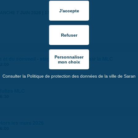
ANCHE 7 JUIN 2026 | 17:30
s et du sommeil - stages ados/adultes par la MLC
2:00
Consulter la Politique de protection des données de la ville de Saran
dultes MLC
6:30
ors les murs 2026
6:00