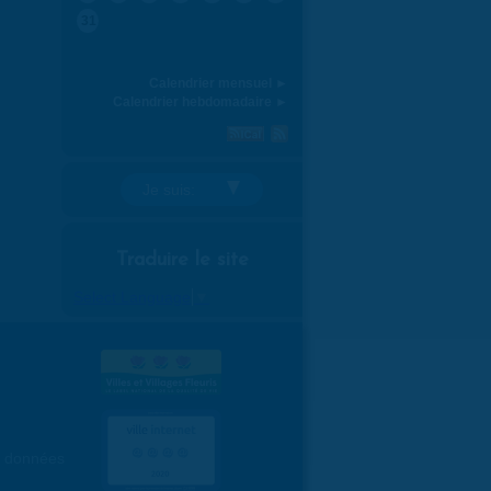
31
Calendrier mensuel ►
Calendrier hebdomadaire ►
Je suis:
Traduire le site
Select Language
▼
es données