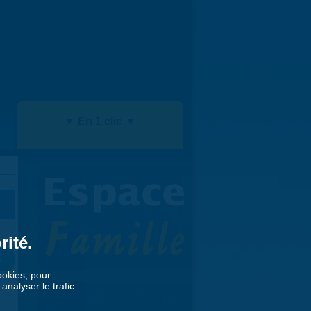
▼ En 1 clic ▼
rité.
»
cookies, pour
nalyser le trafic.