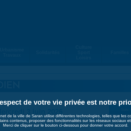
Culture
Urbanisme
Solidarités
Sport
Familles
Travaux
Loisirs
DIEN
espect de votre vie privée est notre prio
ercredi 3 juin 2026
Suiv. 
rnet de la ville de Saran utilise différentes technologies, telles que les 
tains contenus, proposer des fonctionnalités sur les réseaux sociaux et a
Merci de cliquer sur le bouton ci-dessous pour donner votre accord.