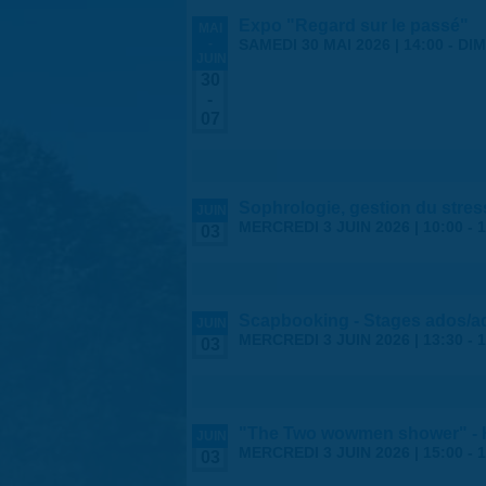
Expo "Regard sur le passé"
MAI
-
SAMEDI 30 MAI 2026 | 14:00
-
DIM
JUIN
30
-
07
Sophrologie, gestion du stres
JUIN
MERCREDI 3 JUIN 2026 |
10:00
-
1
03
Scapbooking - Stages ados/a
JUIN
MERCREDI 3 JUIN 2026 |
13:30
-
1
03
"The Two wowmen shower" - H
JUIN
MERCREDI 3 JUIN 2026 |
15:00
-
1
03