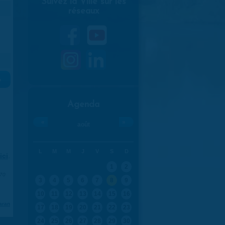
Suivez la Ville sur les
réseaux
»
Agenda
«
»
août
L
M
M
J
V
S
D
ici
.
1
2
970
3
4
5
6
7
8
9
10
11
12
13
14
15
16
aran
17
18
19
20
21
22
23
24
25
26
27
28
29
30