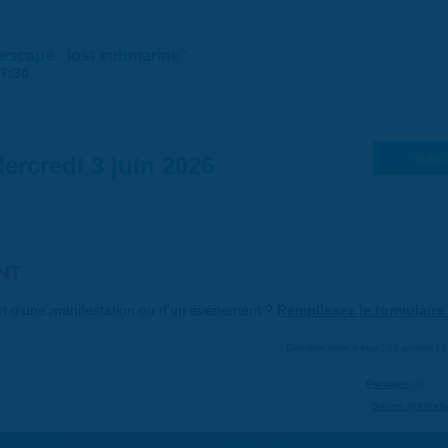
 escape : lost submarine"
7:30
ercredi 3 juin 2026
Suiv. 
NT
art d'une manifestation ou d'un événement ?
Remplissez le formulaire 
Dernière mise à jour : 01 janvier 1
Partager
Suivre @VilleS