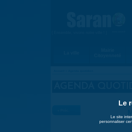
Aller au contenu principal
{ Ensemble, vivons notre ville ! }
www.saran.fr
Mairie
La ville
Citoyenneté
Accueil
»
Agenda quotidien
VOUS ÊTES ICI
AGENDA QUOTI
Le r
« Préc.
M
Le site inte
personnaliser cer