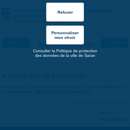
Le week end des ateliers - Programmation du
JUIN
théâtre de la Tête Noire
04
JEUDI 4 JUIN 2026 |
19:30
-
21:30
« Préc.
Jeudi 4 juin 2026
Suiv. »
Consulter la Politique de protection
des données de la ville de Saran
SOUMETTRE UN ÉVÉNEMENT
Associations, vous souhaitez nous faire part d'une manifestation ou
d'un événement ?
Remplissez le formulaire ici
.
Dernière mise à jour : 01 janvier 1970
Partager
Suivre @VilleSaran