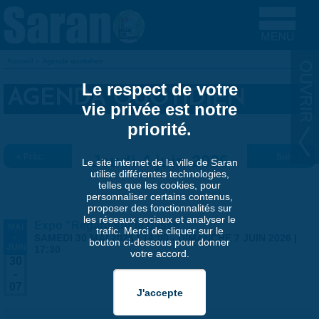
Aller au contenu principal
Accueil
»
Agenda quotidien
VOUS ÊTES ICI
Le respect de votre
AGENDA QUOTIDIEN
vie privée est notre
priorité.
« Préc.
Jeudi 4 juin 2026
Suiv. »
Le site internet de la ville de Saran
utilise différentes technologies,
telles que les cookies, pour
personnaliser certains contenus,
proposer des fonctionnalités sur
les réseaux sociaux et analyser le
Expo "Regard sur le passé"
MAI
trafic. Merci de cliquer sur le
-
SAMEDI 30 MAI 2026 | 14:00
-
DIMANCHE 7 JUIN 2026 |
bouton ci-dessous pour donner
JUIN
17:30
votre accord.
30
-
07