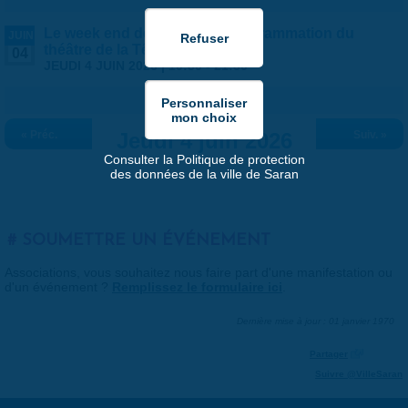
Le week end des ateliers - Programmation du
JUIN
théâtre de la Tête Noire
04
JEUDI 4 JUIN 2026 |
19:30
-
21:30
« Préc.
Jeudi 4 juin 2026
Suiv. »
Consulter la Politique de protection
des données de la ville de Saran
SOUMETTRE UN ÉVÉNEMENT
Associations, vous souhaitez nous faire part d'une manifestation ou
d'un événement ?
Remplissez le formulaire ici
.
Dernière mise à jour : 01 janvier 1970
Partager
Suivre @VilleSaran