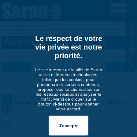
Aller au contenu principal
Accueil
»
Agenda quotidien
VOUS ÊTES ICI
Le respect de votre
AGENDA QUOTIDIEN
vie privée est notre
priorité.
« Préc.
Jeudi 4 juin 2026
Suiv. »
Le site internet de la ville de Saran
utilise différentes technologies,
telles que les cookies, pour
personnaliser certains contenus,
proposer des fonctionnalités sur
les réseaux sociaux et analyser le
Expo "Regard sur le passé"
MAI
trafic. Merci de cliquer sur le
-
SAMEDI 30 MAI 2026 | 14:00
-
DIMANCHE 7 JUIN 2026 |
bouton ci-dessous pour donner
JUIN
17:30
votre accord.
30
-
07