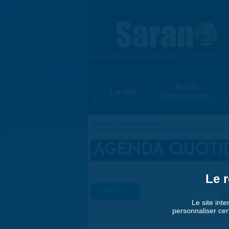
Aller au contenu principal
{ Ensemble, vivons notre ville ! }
www.saran.fr
Mairie
La ville
Citoyenneté
Accueil
»
Agenda quotidien
VOUS ÊTES ICI
AGENDA QUOTI
Le r
« Préc.
V
Le site inte
personnaliser cer