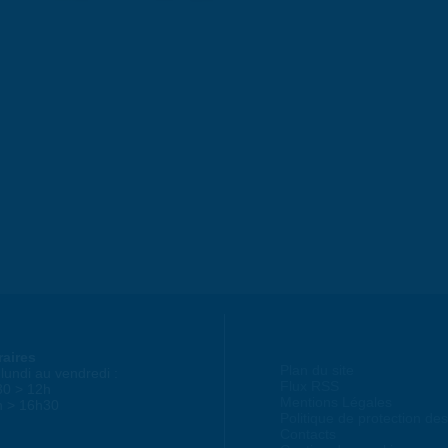
raires
Plan du site
lundi au vendredi :
Flux RSS
30 > 12h
Mentions Légales
h > 16h30
Politique de protection d
Contacts