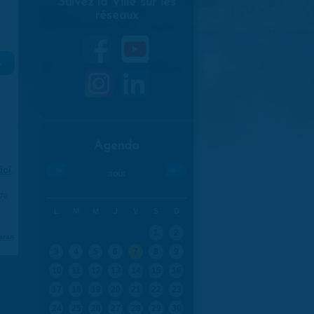
Suivez la Ville sur les
réseaux
»
Agenda
ici
.
«
»
août
970
L
M
M
J
V
S
D
1
2
aran
3
4
5
6
7
8
9
10
11
12
13
14
15
16
17
18
19
20
21
22
23
24
25
26
27
28
29
30