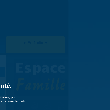
▼ En 1 clic ▼
rité.
»
cookies, pour
nalyser le trafic.