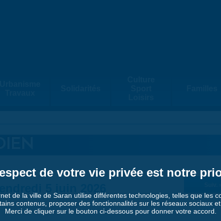
Culture
Urbanisme
Solidarités
Sport
Familles
Travaux
Loisirs
DIEN
espect de votre vie privée est notre prio
endredi 5 juin 2026
Suiv. 
rnet de la ville de Saran utilise différentes technologies, telles que les 
tains contenus, proposer des fonctionnalités sur les réseaux sociaux et a
Merci de cliquer sur le bouton ci-dessous pour donner votre accord.