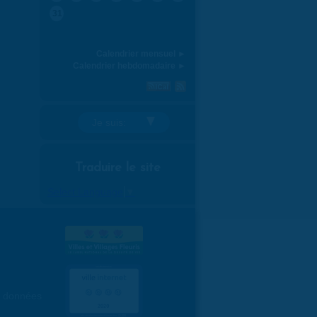
31
Calendrier mensuel ►
Calendrier hebdomadaire ►
Je suis:
Traduire le site
Select Language
▼
es données