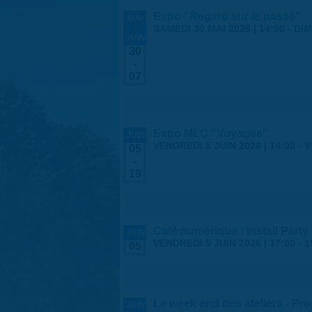
Expo "Regard sur le passé"
MAI
-
SAMEDI 30 MAI 2026 | 14:00
-
DIM
JUIN
30
-
07
Expo MLC "Voyages"
JUIN
VENDREDI 5 JUIN 2026 | 14:00
-
V
05
-
19
Café numérique : Install Party
JUIN
VENDREDI 5 JUIN 2026 |
17:00
-
1
05
Le week end des ateliers - Pr
JUIN