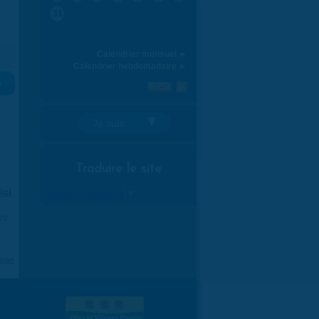
31
Calendrier mensuel ►
Calendrier hebdomadaire ►
»
Je suis:
Traduire le site
ici
.
Select Language
▼
970
aran