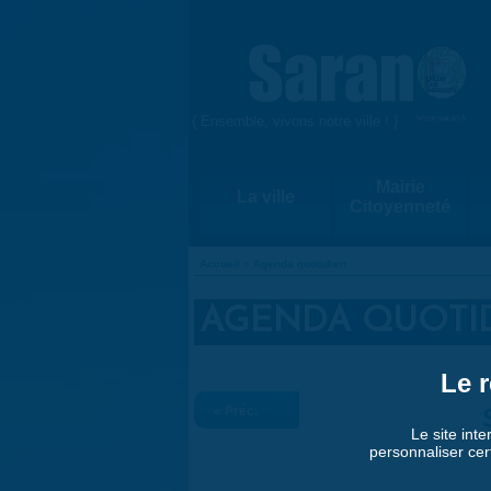
Aller au contenu principal
{ Ensemble, vivons notre ville ! }
www.saran.fr
Mairie
La ville
Citoyenneté
Accueil
»
Agenda quotidien
VOUS ÊTES ICI
AGENDA QUOTI
Le r
« Préc.
Le site inte
personnaliser cer