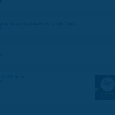
30
ogrammation du théâtre de la Tête Noire
30
30
e du Château
30