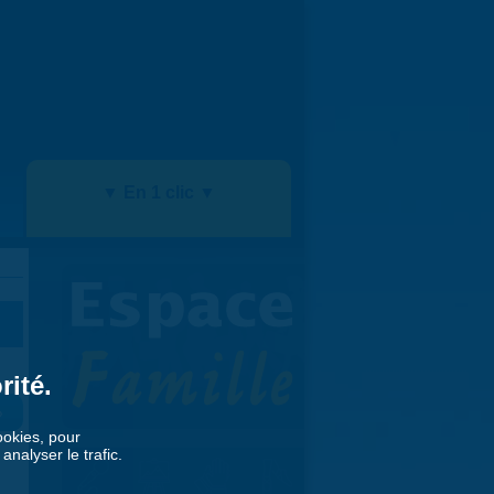
▼ En 1 clic ▼
rité.
»
cookies, pour
nalyser le trafic.