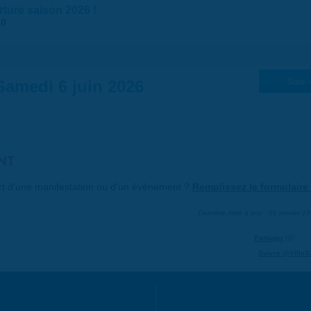
ture saison 2026 !
30
Samedi 6 juin 2026
Suiv. 
NT
art d'une manifestation ou d'un événement ?
Remplissez le formulaire 
Dernière mise à jour : 01 janvier 1
Partager
Suivre @VilleS