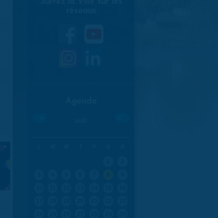
Suivez la Ville sur les
réseaux
Agenda
«
»
août
L
M
M
J
V
S
D
1
2
3
4
5
6
7
8
9
10
11
12
13
14
15
16
17
18
19
20
21
22
23
24
25
26
27
28
29
30