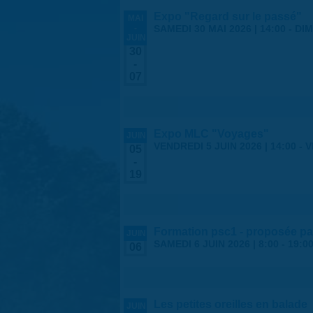
Expo "Regard sur le passé"
MAI
-
SAMEDI 30 MAI 2026 | 14:00
-
DIM
JUIN
30
-
07
Expo MLC "Voyages"
JUIN
VENDREDI 5 JUIN 2026 | 14:00
-
V
05
-
19
Formation psc1 - proposée par
JUIN
SAMEDI 6 JUIN 2026 |
8:00
-
19:0
06
Les petites oreilles en balade
JUIN