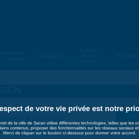
Culture
Urbanisme
Solidarités
Sport
Familles
Travaux
Loisirs
DIEN
espect de votre vie privée est notre prio
Samedi 6 juin 2026
Suiv. 
rnet de la ville de Saran utilise différentes technologies, telles que les 
tains contenus, proposer des fonctionnalités sur les réseaux sociaux et a
Merci de cliquer sur le bouton ci-dessous pour donner votre accord.