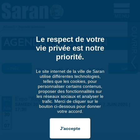
Aller au contenu principal
Accueil
»
Agenda quotidien
VOUS ÊTES ICI
Le respect de votre
AGENDA QUOTIDIEN
vie privée est notre
priorité.
« Préc.
Samedi 6 juin 2026
Suiv. »
Le site internet de la ville de Saran
utilise différentes technologies,
telles que les cookies, pour
personnaliser certains contenus,
proposer des fonctionnalités sur
les réseaux sociaux et analyser le
Expo "Regard sur le passé"
MAI
trafic. Merci de cliquer sur le
-
SAMEDI 30 MAI 2026 | 14:00
-
DIMANCHE 7 JUIN 2026 |
bouton ci-dessous pour donner
JUIN
17:30
votre accord.
30
-
07