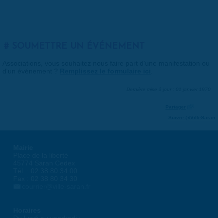
SOUMETTRE UN ÉVÉNEMENT
Associations, vous souhaitez nous faire part d'une manifestation ou
d'un événement ?
Remplissez le formulaire ici
.
Dernière mise à jour : 01 janvier 1970
Partager
Suivre @VilleSaran
Mairie
Place de la liberté
45774 Saran Cedex
Tél. : 02 38 80 34 00
Fax : 02 38 80 34 30
courrier@ville-saran.fr
Horaires
Du lundi au vendredi :