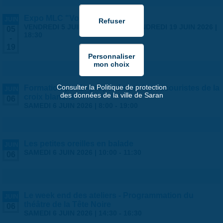
Expo MLC "Voyages"
JUIN
VENDREDI 5 JUIN 2026 | 14:00
-
VENDREDI 19 JUIN 2026 |
05
18:30
-
19
Consulter la Politique de protection
Formation psc1 - proposée par les secouristes de la
JUIN
des données de la ville de Saran
croix blanche
06
SAMEDI 6 JUIN 2026 |
8:00
-
19:00
Les petites oreilles en balade
JUIN
SAMEDI 6 JUIN 2026 |
10:00
-
11:30
06
Le week end des ateliers - Programmation du
JUIN
théâtre de la Tête Noire
06
SAMEDI 6 JUIN 2026 |
14:30
-
16:30