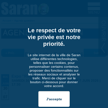
Aller au contenu principal
Accueil
»
Agenda quotidien
VOUS ÊTES ICI
Le respect de votre
AGENDA QUOTIDIEN
vie privée est notre
priorité.
« Préc.
Dimanche 7 juin 2026
Suiv. »
Le site internet de la ville de Saran
utilise différentes technologies,
telles que les cookies, pour
personnaliser certains contenus,
proposer des fonctionnalités sur
les réseaux sociaux et analyser le
Expo "Regard sur le passé"
MAI
trafic. Merci de cliquer sur le
-
SAMEDI 30 MAI 2026 | 14:00
-
DIMANCHE 7 JUIN 2026 |
bouton ci-dessous pour donner
JUIN
17:30
votre accord.
30
-
07