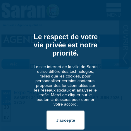
Aller au contenu principal
Accueil
»
Agenda quotidien
VOUS ÊTES ICI
Le respect de votre
AGENDA QUOTIDIEN
vie privée est notre
priorité.
« Préc.
Dimanche 7 juin 2026
Suiv. »
Le site internet de la ville de Saran
utilise différentes technologies,
telles que les cookies, pour
personnaliser certains contenus,
proposer des fonctionnalités sur
les réseaux sociaux et analyser le
Expo "Regard sur le passé"
MAI
trafic. Merci de cliquer sur le
-
SAMEDI 30 MAI 2026 | 14:00
-
DIMANCHE 7 JUIN 2026 |
bouton ci-dessous pour donner
JUIN
17:30
votre accord.
30
-
07