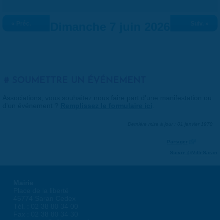
« Préc.
Dimanche 7 juin 2026
Suiv. »
SOUMETTRE UN ÉVÉNEMENT
Associations, vous souhaitez nous faire part d'une manifestation ou
d'un événement ?
Remplissez le formulaire ici
.
Dernière mise à jour : 01 janvier 1970
Partager
Suivre @VilleSaran
Mairie
Place de la liberté
45774 Saran Cedex
Tél. : 02 38 80 34 00
Fax : 02 38 80 34 30