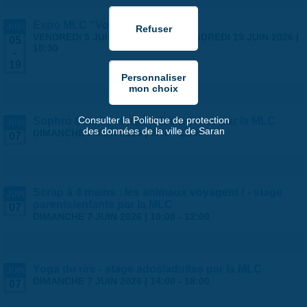
Expo MLC "Voyages"
JUIN
VENDREDI 5 JUIN 2026 | 14:00
-
VENDREDI 19 JUIN 2026 |
05
18:30
-
19
Consulter la Politique de protection
Sophro balade - stage ados/adultes par la MLC
JUIN
des données de la ville de Saran
DIMANCHE 7 JUIN 2026 |
9:30
-
11:00
07
Scrap à 4 mains : les animaux voyagent ! - stage
JUIN
parents/enfants par la MLC
07
DIMANCHE 7 JUIN 2026 |
10:00
-
12:00
Yoga du rire - stage ados/adultes par la MLC
JUIN
DIMANCHE 7 JUIN 2026 |
14:00
-
18:00
07