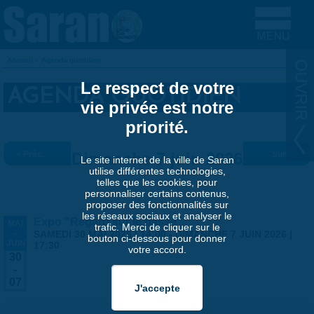
Aller au contenu principal
Accueil
»
Agenda quotidien
VOUS ÊTES ICI
Le respect de votre
AGENDA QUOTIDIEN
vie privée est notre
priorité.
« Préc.
Dimanche 7 juin 2026
Suiv. »
Le site internet de la ville de Saran
utilise différentes technologies,
telles que les cookies, pour
personnaliser certains contenus,
proposer des fonctionnalités sur
les réseaux sociaux et analyser le
Expo "Regard sur le passé"
MAI
trafic. Merci de cliquer sur le
-
SAMEDI 30 MAI 2026 | 14:00
-
DIMANCHE 7 JUIN 2026 |
bouton ci-dessous pour donner
JUIN
17:30
votre accord.
30
-
07