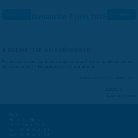
« Préc.
Dimanche 7 juin 2026
Suiv. »
SOUMETTRE UN ÉVÉNEMENT
Associations, vous souhaitez nous faire part d'une manifestation ou
d'un événement ?
Remplissez le formulaire ici
.
Dernière mise à jour : 01 janvier 1970
Partager
Suivre @VilleSaran
Mairie
Place de la liberté
45774 Saran Cedex
Tél. : 02 38 80 34 00
Fax : 02 38 80 34 30