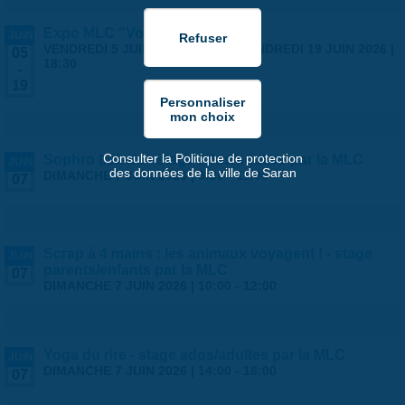
Expo MLC "Voyages"
JUIN
VENDREDI 5 JUIN 2026 | 14:00
-
VENDREDI 19 JUIN 2026 |
05
18:30
-
19
Consulter la Politique de protection
Sophro balade - stage ados/adultes par la MLC
JUIN
des données de la ville de Saran
DIMANCHE 7 JUIN 2026 |
9:30
-
11:00
07
Scrap à 4 mains : les animaux voyagent ! - stage
JUIN
parents/enfants par la MLC
07
DIMANCHE 7 JUIN 2026 |
10:00
-
12:00
Yoga du rire - stage ados/adultes par la MLC
JUIN
DIMANCHE 7 JUIN 2026 |
14:00
-
18:00
07