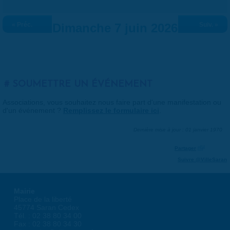
« Préc.
Dimanche 7 juin 2026
Suiv. »
SOUMETTRE UN ÉVÉNEMENT
Associations, vous souhaitez nous faire part d'une manifestation ou
d'un événement ?
Remplissez le formulaire ici
.
Dernière mise à jour : 01 janvier 1970
Partager
Suivre @VilleSaran
Mairie
Place de la liberté
45774 Saran Cedex
Tél. : 02 38 80 34 00
Fax : 02 38 80 34 30