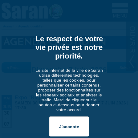
Aller au contenu principal
Accueil
»
Agenda quotidien
VOUS ÊTES ICI
Le respect de votre
AGENDA QUOTIDIEN
vie privée est notre
priorité.
« Préc.
Dimanche 7 juin 2026
Suiv. »
Le site internet de la ville de Saran
utilise différentes technologies,
telles que les cookies, pour
personnaliser certains contenus,
proposer des fonctionnalités sur
les réseaux sociaux et analyser le
Expo "Regard sur le passé"
MAI
trafic. Merci de cliquer sur le
-
SAMEDI 30 MAI 2026 | 14:00
-
DIMANCHE 7 JUIN 2026 |
bouton ci-dessous pour donner
JUIN
17:30
votre accord.
30
-
07