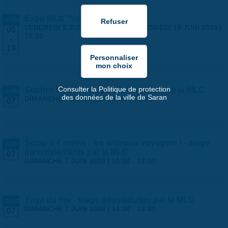
Expo MLC "Voyages"
JUIN
VENDREDI 5 JUIN 2026 | 14:00
-
VENDREDI 19 JUIN 2026 |
05
18:30
-
19
Consulter la Politique de protection
Sophro balade - stage ados/adultes par la MLC
JUIN
des données de la ville de Saran
DIMANCHE 7 JUIN 2026 |
9:30
-
11:00
07
Scrap à 4 mains : les animaux voyagent ! - stage
JUIN
parents/enfants par la MLC
07
DIMANCHE 7 JUIN 2026 |
10:00
-
12:00
Yoga du rire - stage ados/adultes par la MLC
JUIN
DIMANCHE 7 JUIN 2026 |
14:00
-
18:00
07