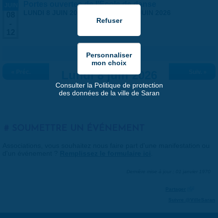
Portes ouvertes de l'École de danse
JUIN
LUNDI 8 JUIN 2026
-
VENDREDI 12 JUIN 2026
08
-
12
« Préc.
Lundi 8 juin 2026
Suiv. »
Consulter la Politique de protection
des données de la ville de Saran
SOUMETTRE UN ÉVÉNEMENT
Associations, vous souhaitez nous faire part d'une manifestation ou
d'un événement ?
Remplissez le formulaire ici
.
Dernière mise à jour : 01 janvier 1970
Partager
Suivre @VilleSaran