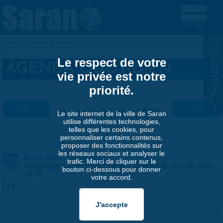
Aller au contenu principal
Accueil
»
Agenda quotidien
VOUS ÊTES ICI
Le respect de votre
AGENDA QUOTIDIEN
vie privée est notre
priorité.
« Préc.
Lundi 8 juin 2026
Suiv. »
Le site internet de la ville de Saran
utilise différentes technologies,
telles que les cookies, pour
personnaliser certains contenus,
proposer des fonctionnalités sur
les réseaux sociaux et analyser le
Expo MLC "Voyages"
JUIN
trafic. Merci de cliquer sur le
VENDREDI 5 JUIN 2026 | 14:00
-
VENDREDI 19 JUIN 2026 |
05
bouton ci-dessous pour donner
18:30
votre accord.
-
19