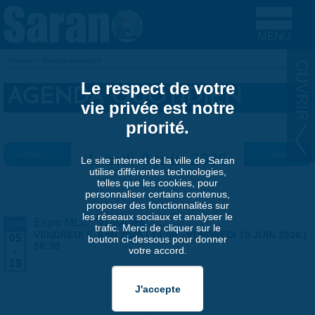
Aller au contenu principal
Accueil
»
Agenda quotidien
VOUS ÊTES ICI
Le respect de votre
AGENDA QUOTIDIEN
vie privée est notre
priorité.
« Préc.
Lundi 8 juin 2026
Suiv. »
Le site internet de la ville de Saran
utilise différentes technologies,
telles que les cookies, pour
personnaliser certains contenus,
proposer des fonctionnalités sur
les réseaux sociaux et analyser le
Expo MLC "Voyages"
JUIN
trafic. Merci de cliquer sur le
VENDREDI 5 JUIN 2026 | 14:00
-
VENDREDI 19 JUIN 2026 |
05
bouton ci-dessous pour donner
18:30
votre accord.
-
19