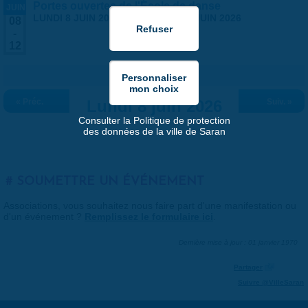
Portes ouvertes de l'École de danse
JUIN
LUNDI 8 JUIN 2026
-
VENDREDI 12 JUIN 2026
08
-
12
« Préc.
Lundi 8 juin 2026
Suiv. »
Consulter la Politique de protection
des données de la ville de Saran
SOUMETTRE UN ÉVÉNEMENT
Associations, vous souhaitez nous faire part d'une manifestation ou
d'un événement ?
Remplissez le formulaire ici
.
Dernière mise à jour : 01 janvier 1970
Partager
Suivre @VilleSaran