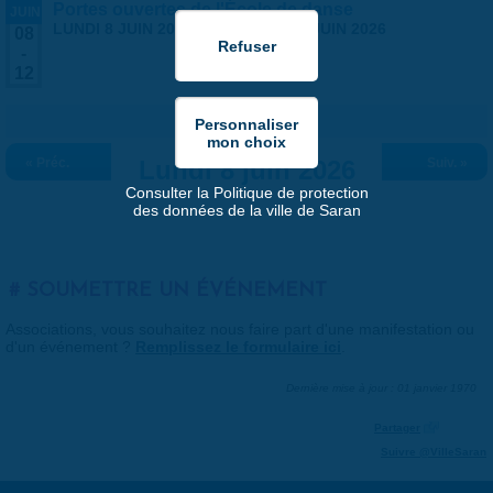
Portes ouvertes de l'École de danse
JUIN
LUNDI 8 JUIN 2026
-
VENDREDI 12 JUIN 2026
08
-
12
« Préc.
Lundi 8 juin 2026
Suiv. »
Consulter la Politique de protection
des données de la ville de Saran
SOUMETTRE UN ÉVÉNEMENT
Associations, vous souhaitez nous faire part d'une manifestation ou
d'un événement ?
Remplissez le formulaire ici
.
Dernière mise à jour : 01 janvier 1970
Partager
Suivre @VilleSaran