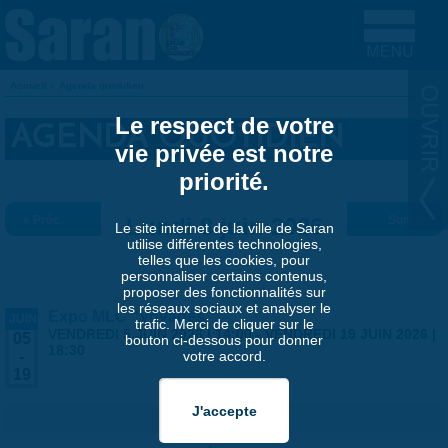
Aller au contenu principal
Accueil
»
Agenda quotidien
VOUS ÊTES ICI
Le respect de votre
AGENDA QUOTIDIEN
vie privée est notre
priorité.
« Préc.
Lundi 8 juin 2026
Suiv. »
Le site internet de la ville de Saran
utilise différentes technologies,
telles que les cookies, pour
personnaliser certains contenus,
proposer des fonctionnalités sur
les réseaux sociaux et analyser le
Expo MLC "Voyages"
JUIN
trafic. Merci de cliquer sur le
VENDREDI 5 JUIN 2026 | 14:00
-
VENDREDI 19 JUIN 2026 |
05
bouton ci-dessous pour donner
18:30
votre accord.
-
19