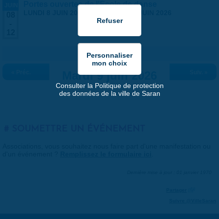
Portes ouvertes de l'École de danse
JUIN
LUNDI 8 JUIN 2026
-
VENDREDI 12 JUIN 2026
08
-
12
« Préc.
Mardi 9 juin 2026
Suiv. »
Consulter la Politique de protection
des données de la ville de Saran
SOUMETTRE UN ÉVÉNEMENT
Associations, vous souhaitez nous faire part d'une manifestation ou
d'un événement ?
Remplissez le formulaire ici
.
Dernière mise à jour : 01 janvier 1970
Partager
Suivre @VilleSaran