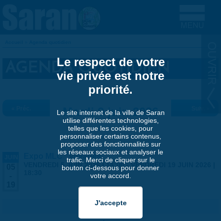
Aller au contenu principal
Accueil
»
Agenda quotidien
VOUS ÊTES ICI
Le respect de votre
AGENDA QUOTIDIEN
vie privée est notre
priorité.
« Préc.
Mardi 9 juin 2026
Suiv. »
Le site internet de la ville de Saran
utilise différentes technologies,
telles que les cookies, pour
personnaliser certains contenus,
proposer des fonctionnalités sur
les réseaux sociaux et analyser le
Expo MLC "Voyages"
JUIN
trafic. Merci de cliquer sur le
VENDREDI 5 JUIN 2026 | 14:00
-
VENDREDI 19 JUIN 2026 |
05
bouton ci-dessous pour donner
18:30
votre accord.
-
19