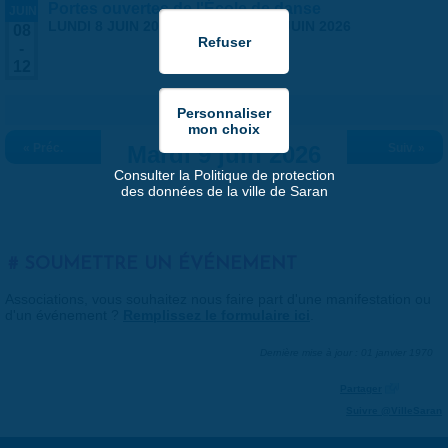
Portes ouvertes de l'École de danse
JUIN
LUNDI 8 JUIN 2026
-
VENDREDI 12 JUIN 2026
08
-
12
« Préc.
Mardi 9 juin 2026
Suiv. »
Consulter la Politique de protection
des données de la ville de Saran
SOUMETTRE UN ÉVÉNEMENT
Associations, vous souhaitez nous faire part d'une manifestation ou
d'un événement ?
Remplissez le formulaire ici
.
Dernière mise à jour : 01 janvier 1970
Partager
Suivre @VilleSaran