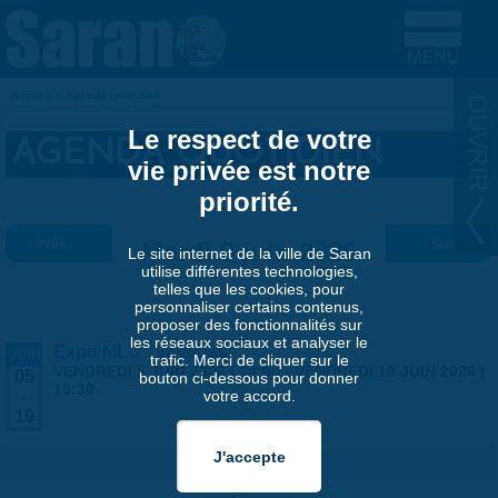
Aller au contenu principal
Accueil
»
Agenda quotidien
VOUS ÊTES ICI
Le respect de votre
AGENDA QUOTIDIEN
vie privée est notre
priorité.
« Préc.
Mardi 9 juin 2026
Suiv. »
Le site internet de la ville de Saran
utilise différentes technologies,
telles que les cookies, pour
personnaliser certains contenus,
proposer des fonctionnalités sur
les réseaux sociaux et analyser le
Expo MLC "Voyages"
JUIN
trafic. Merci de cliquer sur le
VENDREDI 5 JUIN 2026 | 14:00
-
VENDREDI 19 JUIN 2026 |
05
bouton ci-dessous pour donner
18:30
votre accord.
-
19