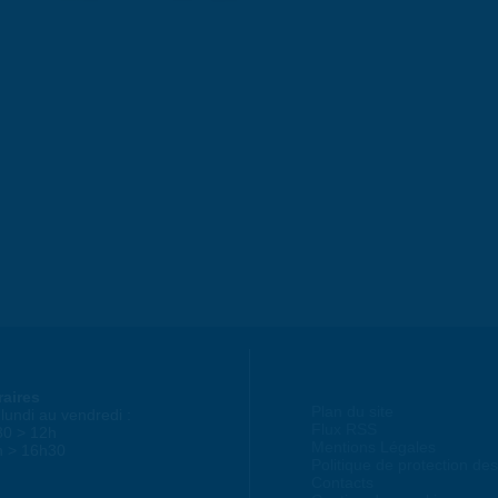
raires
Plan du site
lundi au vendredi :
Flux RSS
30 > 12h
Mentions Légales
h > 16h30
Politique de protection d
Contacts