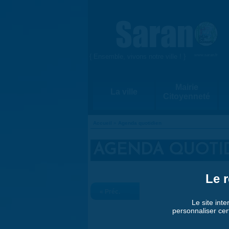
Aller au contenu principal
{ Ensemble, vivons notre ville ! }
www.saran.fr
Mairie
La ville
Citoyenneté
Accueil
»
Agenda quotidien
VOUS ÊTES ICI
AGENDA QUOTI
Le r
« Préc.
Le site inte
personnaliser cer