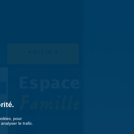
▼ En 1 clic ▼
rité.
»
cookies, pour
nalyser le trafic.