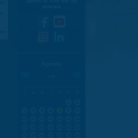
Suivez la Ville sur les
ici
.
réseaux
970
aran
Agenda
«
»
août
L
M
M
J
V
S
D
1
2
3
4
5
6
7
8
9
10
11
12
13
14
15
16
17
18
19
20
21
22
23
24
25
26
27
28
29
30