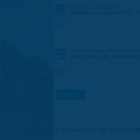
Expo MLC "Voyages"
JUIN
VENDREDI 5 JUIN 2026 | 14:00
-
V
05
-
19
Portes ouvertes de l'École de
JUIN
LUNDI 8 JUIN 2026
-
VENDREDI 12
08
-
12
« Préc.
SOUMETTRE UN ÉVÉNEME