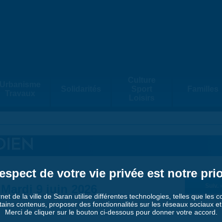
Culture
Urbanisme
Solidarités
Sport
Familles
Travaux
Loisirs
DIEN
espect de votre vie privée est notre prio
Mardi 9 juin 2026
Suiv. 
rnet de la ville de Saran utilise différentes technologies, telles que les 
tains contenus, proposer des fonctionnalités sur les réseaux sociaux et a
Merci de cliquer sur le bouton ci-dessous pour donner votre accord.