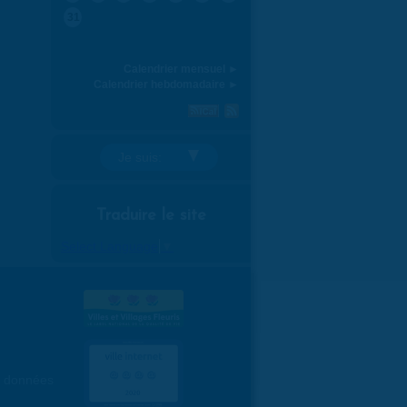
31
Calendrier mensuel ►
Calendrier hebdomadaire ►
Je suis:
Traduire le site
Select Language
▼
es données