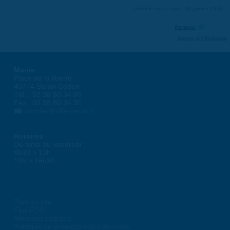
Dernière mise à jour : 01 janvier 1970
Partager
Suivre @VilleSaran
Mairie
Place de la liberté
45774 Saran Cedex
Tél. : 02 38 80 34 00
Fax : 02 38 80 34 30
courrier@ville-saran.fr
Horaires
Du lundi au vendredi :
8h30 > 12h
13h > 16h30
Plan du site
Flux RSS
Mentions Légales
Politique de protection des données