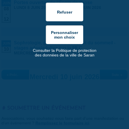
Portes ouvertes de l'École de danse
JUIN
LUNDI 8 JUIN 2026
-
VENDREDI 12 JUIN 2026
08
-
12
Sophrologie, gestion du stress et du sommeil -
JUIN
stages ados/adultes par la MLC
10
Consulter la Politique de protection
MERCREDI 10 JUIN 2026 |
10:00
-
12:00
des données de la ville de Saran
« Préc.
Mercredi 10 juin 2026
Suiv. »
SOUMETTRE UN ÉVÉNEMENT
Associations, vous souhaitez nous faire part d'une manifestation ou
d'un événement ?
Remplissez le formulaire ici
.