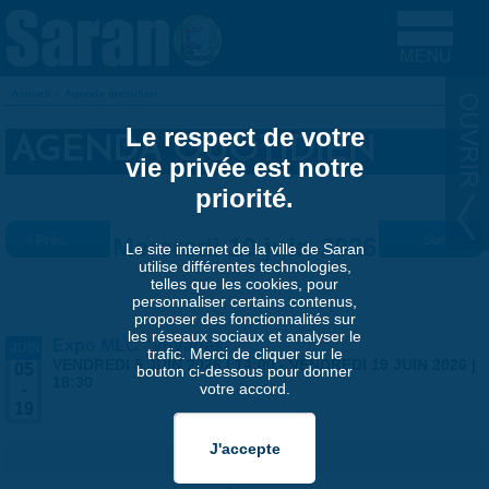
Aller au contenu principal
Accueil
»
Agenda quotidien
VOUS ÊTES ICI
Le respect de votre
AGENDA QUOTIDIEN
vie privée est notre
priorité.
« Préc.
Mercredi 10 juin 2026
Suiv. »
Le site internet de la ville de Saran
utilise différentes technologies,
telles que les cookies, pour
personnaliser certains contenus,
proposer des fonctionnalités sur
les réseaux sociaux et analyser le
Expo MLC "Voyages"
JUIN
trafic. Merci de cliquer sur le
VENDREDI 5 JUIN 2026 | 14:00
-
VENDREDI 19 JUIN 2026 |
05
bouton ci-dessous pour donner
18:30
votre accord.
-
19