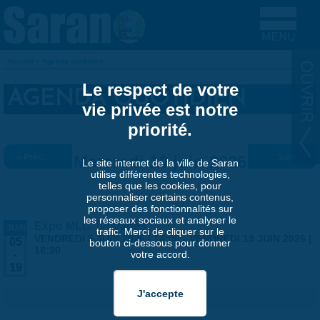
Aller au contenu principal
Accueil
»
Agenda quotidien
VOUS ÊTES ICI
Le respect de votre
AGENDA QUOTIDIEN
vie privée est notre
priorité.
« Préc.
Mercredi 10 juin 2026
Suiv. »
Le site internet de la ville de Saran
utilise différentes technologies,
telles que les cookies, pour
personnaliser certains contenus,
proposer des fonctionnalités sur
les réseaux sociaux et analyser le
Expo MLC "Voyages"
JUIN
trafic. Merci de cliquer sur le
VENDREDI 5 JUIN 2026 | 14:00
-
VENDREDI 19 JUIN 2026 |
05
bouton ci-dessous pour donner
18:30
votre accord.
-
19