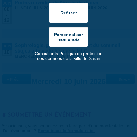
Portes ouvertes de l'École de danse
JUIN
LUNDI 8 JUIN 2026
-
VENDREDI 12 JUIN 2026
08
-
12
Sophrologie, gestion du stress et du sommeil -
JUIN
stages ados/adultes par la MLC
10
Consulter la Politique de protection
MERCREDI 10 JUIN 2026 |
10:00
-
12:00
des données de la ville de Saran
« Préc.
Mercredi 10 juin 2026
Suiv. »
SOUMETTRE UN ÉVÉNEMENT
Associations, vous souhaitez nous faire part d'une manifestation ou
d'un événement ?
Remplissez le formulaire ici
.