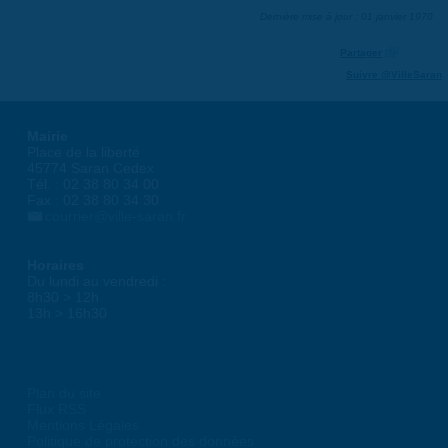
Dernière mise à jour : 01 janvier 1970
Partager
Suivre @VilleSaran
Mairie
Place de la liberté
45774 Saran Cedex
Tél. : 02 38 80 34 00
Fax : 02 38 80 34 30
courrier@ville-saran.fr
Horaires
Du lundi au vendredi :
8h30 > 12h
13h > 16h30
Plan du site
Flux RSS
Mentions Légales
Politique de protection des données