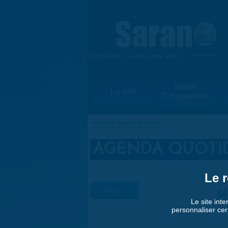
Aller au contenu principal
{ Ensemble, vivons notre ville ! }
www.saran.fr
Mairie
La ville
Citoyenneté
Accueil
»
Agenda quotidien
VOUS ÊTES ICI
AGENDA QUOTI
Le r
« Préc.
M
Le site inte
personnaliser cer