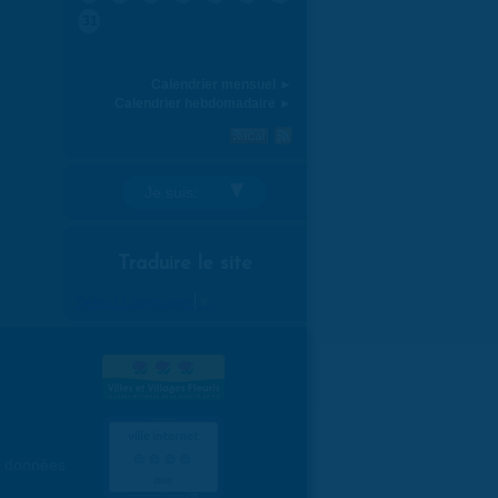
31
Calendrier mensuel ►
Calendrier hebdomadaire ►
Je suis:
Traduire le site
Select Language
▼
es données