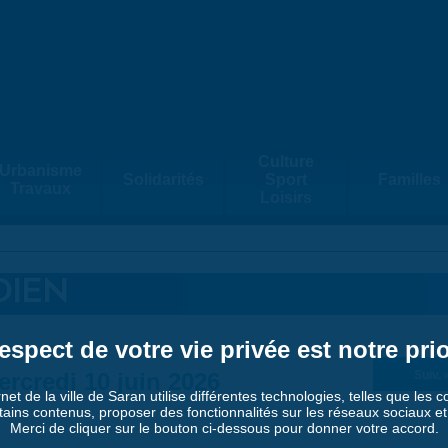
Culture
Urbanisme
Solidarités
Sport
Familles
Travaux
Loisirs
DIEN
espect de votre vie privée est notre prio
ercredi 10 juin 2026
Suiv. 
rnet de la ville de Saran utilise différentes technologies, telles que les 
tains contenus, proposer des fonctionnalités sur les réseaux sociaux et a
Merci de cliquer sur le bouton ci-dessous pour donner votre accord.