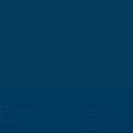
raires
Plan du site
lundi au vendredi :
Flux RSS
30 > 12h
Mentions Légales
h > 16h30
Politique de protection d
Contacts