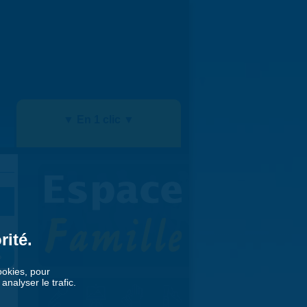
▼ En 1 clic ▼
rité.
»
cookies, pour
nalyser le trafic.