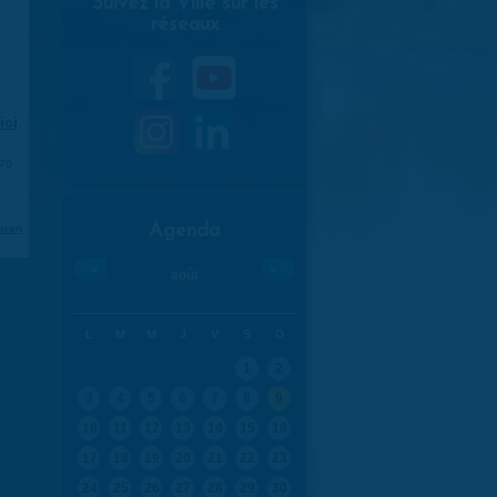
Suivez la Ville sur les
réseaux
ici
.
970
Agenda
aran
«
»
août
L
M
M
J
V
S
D
1
2
3
4
5
6
7
8
9
10
11
12
13
14
15
16
17
18
19
20
21
22
23
24
25
26
27
28
29
30