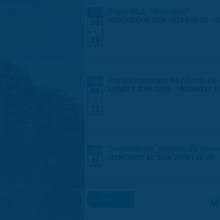
Expo MLC "Voyages"
JUIN
VENDREDI 5 JUIN 2026 | 14:00
-
V
05
-
19
Portes ouvertes de l'École de
JUIN
LUNDI 8 JUIN 2026
-
VENDREDI 12
08
-
12
Sophrologie, gestion du stres
JUIN
MERCREDI 10 JUIN 2026 |
10:00
-
10
« Préc.
M