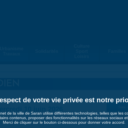
Culture
Urbanisme
Solidarités
Sport
Familles
Travaux
Loisirs
DIEN
espect de votre vie privée est notre prio
ercredi 10 juin 2026
Suiv. 
rnet de la ville de Saran utilise différentes technologies, telles que les 
tains contenus, proposer des fonctionnalités sur les réseaux sociaux et a
Merci de cliquer sur le bouton ci-dessous pour donner votre accord.