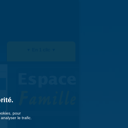
▼ En 1 clic ▼
rité.
»
cookies, pour
nalyser le trafic.