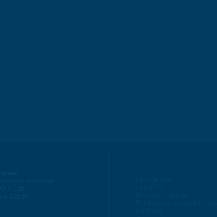
raires
Plan du site
lundi au vendredi :
Flux RSS
30 > 12h
Mentions Légales
h > 16h30
Politique de protection d
Contacts