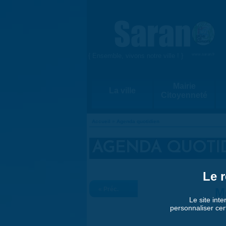
Aller au contenu principal
{ Ensemble, vivons notre ville ! }
www.saran.fr
Mairie
La ville
Citoyenneté
Accueil
»
Agenda quotidien
VOUS ÊTES ICI
AGENDA QUOTI
Le r
« Préc.
M
Le site inte
personnaliser cer