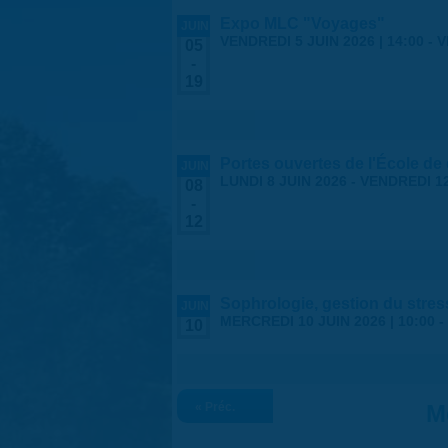
Expo MLC "Voyages"
JUIN
VENDREDI 5 JUIN 2026 | 14:00
-
V
05
-
19
Portes ouvertes de l'École de
JUIN
LUNDI 8 JUIN 2026
-
VENDREDI 12
08
-
12
Sophrologie, gestion du stres
JUIN
MERCREDI 10 JUIN 2026 |
10:00
-
10
« Préc.
M