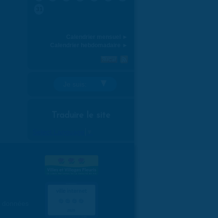
31
Calendrier mensuel ►
Calendrier hebdomadaire ►
Je suis:
Traduire le site
Select Language
▼
es données