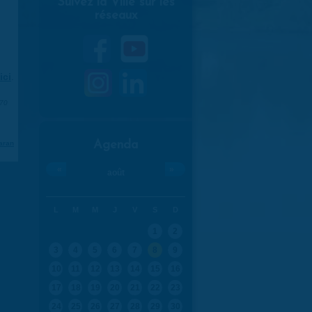
Suivez la Ville sur les
réseaux
ici
.
970
Agenda
aran
«
»
août
L
M
M
J
V
S
D
1
2
3
4
5
6
7
8
9
10
11
12
13
14
15
16
17
18
19
20
21
22
23
24
25
26
27
28
29
30