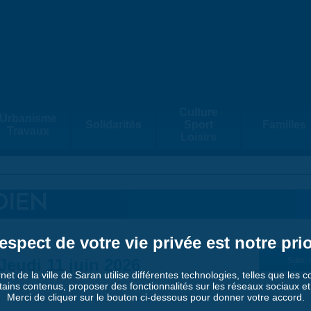
Culture
Urbanisme
Solidarités
Sport
Familles
Travaux
Loisirs
DIEN
espect de votre vie privée est notre prio
Jeudi 11 juin 2026
Suiv. 
rnet de la ville de Saran utilise différentes technologies, telles que les 
tains contenus, proposer des fonctionnalités sur les réseaux sociaux et a
Merci de cliquer sur le bouton ci-dessous pour donner votre accord.