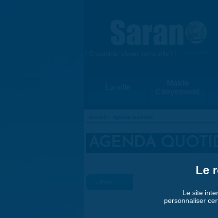
Aller au contenu principal
{ Ensemble, vivons notre ville ! }
www.saran.fr
Mairie
La ville
Citoyenneté
Accueil
»
Agenda quotidien
VOUS ÊTES ICI
AGENDA QUOTI
Le r
« Préc.
Le site inte
personnaliser cer