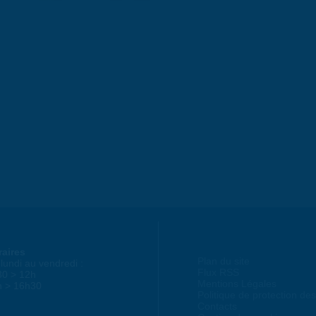
raires
Plan du site
lundi au vendredi :
Flux RSS
30 > 12h
Mentions Légales
h > 16h30
Politique de protection d
Contacts