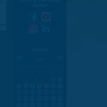
Suivez la Ville sur les
ici
.
réseaux
970
aran
Agenda
«
»
août
L
M
M
J
V
S
D
1
2
3
4
5
6
7
8
9
10
11
12
13
14
15
16
17
18
19
20
21
22
23
24
25
26
27
28
29
30