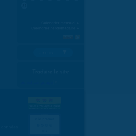
31
Calendrier mensuel ►
Calendrier hebdomadaire ►
Je suis:
Traduire le site
Select Language
▼
es données