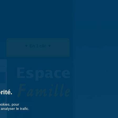
▼ En 1 clic ▼
rité.
»
cookies, pour
nalyser le trafic.