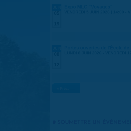
Expo MLC "Voyages"
JUIN
VENDREDI 5 JUIN 2026 | 14:00
-
V
05
-
19
Portes ouvertes de l'École de
JUIN
LUNDI 8 JUIN 2026
-
VENDREDI 12
08
-
12
« Préc.
SOUMETTRE UN ÉVÉNEME