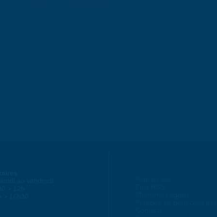
raires
Plan du site
lundi au vendredi :
Flux RSS
30 > 12h
Mentions Légales
h > 16h30
Politique de protection d
Contacts