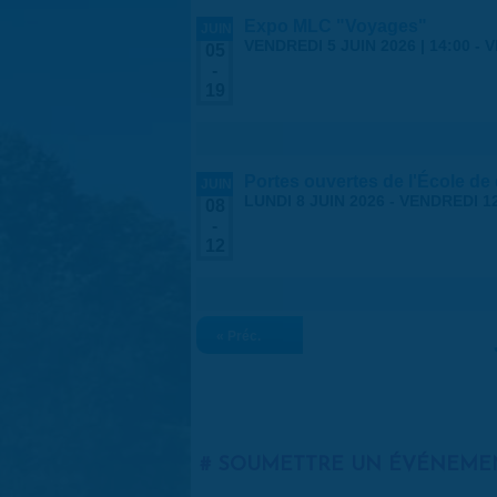
Expo MLC "Voyages"
JUIN
VENDREDI 5 JUIN 2026 | 14:00
-
V
05
-
19
Portes ouvertes de l'École de
JUIN
LUNDI 8 JUIN 2026
-
VENDREDI 12
08
-
12
« Préc.
SOUMETTRE UN ÉVÉNEME