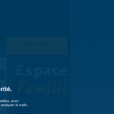
▼ En 1 clic ▼
rité.
»
cookies, pour
nalyser le trafic.