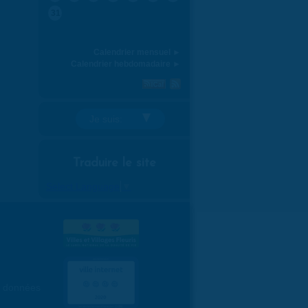
31
Calendrier mensuel ►
Calendrier hebdomadaire ►
Je suis:
Traduire le site
Select Language
▼
es données