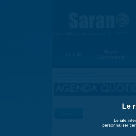
Aller au contenu principal
{ Ensemble, vivons notre ville ! }
www.saran.fr
Mairie
La ville
Citoyenneté
Accueil
»
Agenda quotidien
VOUS ÊTES ICI
AGENDA QUOTI
Le r
« Préc.
Le site inte
personnaliser cer