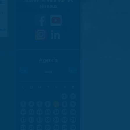
Suivez la Ville sur les
ici
.
réseaux
970
aran
Agenda
«
»
août
L
M
M
J
V
S
D
1
2
3
4
5
6
7
8
9
10
11
12
13
14
15
16
17
18
19
20
21
22
23
24
25
26
27
28
29
30