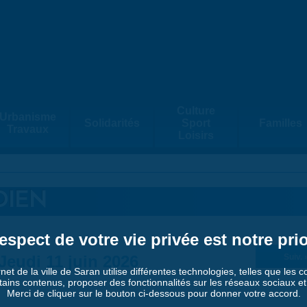
Culture
Urbanisme
Solidarités
Sport
Familles
Travaux
Loisirs
DIEN
espect de votre vie privée est notre prio
Jeudi 11 juin 2026
Suiv. 
rnet de la ville de Saran utilise différentes technologies, telles que les 
tains contenus, proposer des fonctionnalités sur les réseaux sociaux et a
Merci de cliquer sur le bouton ci-dessous pour donner votre accord.