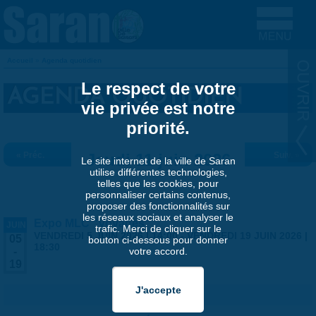
Aller au contenu principal
Accueil
»
Agenda quotidien
VOUS ÊTES ICI
Le respect de votre
AGENDA QUOTIDIEN
vie privée est notre
priorité.
« Préc.
Jeudi 11 juin 2026
Suiv. »
Le site internet de la ville de Saran
utilise différentes technologies,
telles que les cookies, pour
personnaliser certains contenus,
proposer des fonctionnalités sur
les réseaux sociaux et analyser le
Expo MLC "Voyages"
JUIN
trafic. Merci de cliquer sur le
VENDREDI 5 JUIN 2026 | 14:00
-
VENDREDI 19 JUIN 2026 |
05
bouton ci-dessous pour donner
18:30
votre accord.
-
19