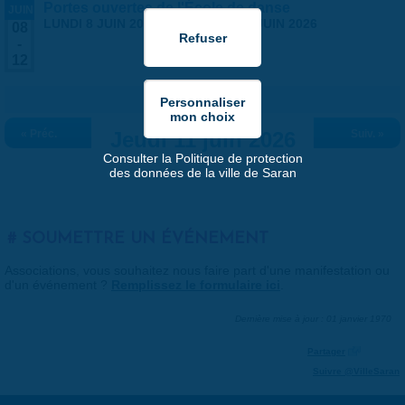
Portes ouvertes de l'École de danse
JUIN
LUNDI 8 JUIN 2026
-
VENDREDI 12 JUIN 2026
08
-
12
« Préc.
Jeudi 11 juin 2026
Suiv. »
Consulter la Politique de protection
des données de la ville de Saran
SOUMETTRE UN ÉVÉNEMENT
Associations, vous souhaitez nous faire part d'une manifestation ou
d'un événement ?
Remplissez le formulaire ici
.
Dernière mise à jour : 01 janvier 1970
Partager
Suivre @VilleSaran