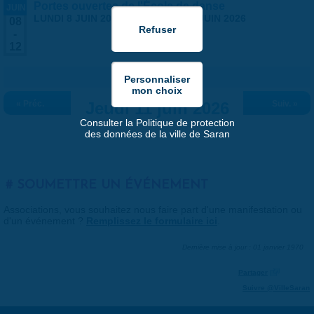
Portes ouvertes de l'École de danse
JUIN
LUNDI 8 JUIN 2026
-
VENDREDI 12 JUIN 2026
08
-
12
« Préc.
Jeudi 11 juin 2026
Suiv. »
Consulter la Politique de protection
des données de la ville de Saran
SOUMETTRE UN ÉVÉNEMENT
Associations, vous souhaitez nous faire part d'une manifestation ou
d'un événement ?
Remplissez le formulaire ici
.
Dernière mise à jour : 01 janvier 1970
Partager
Suivre @VilleSaran