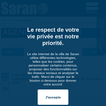
Aller au contenu principal
Accueil
»
Agenda quotidien
VOUS ÊTES ICI
Le respect de votre
AGENDA QUOTIDIEN
vie privée est notre
priorité.
« Préc.
Jeudi 11 juin 2026
Suiv. »
Le site internet de la ville de Saran
utilise différentes technologies,
telles que les cookies, pour
personnaliser certains contenus,
proposer des fonctionnalités sur
les réseaux sociaux et analyser le
Expo MLC "Voyages"
JUIN
trafic. Merci de cliquer sur le
VENDREDI 5 JUIN 2026 | 14:00
-
VENDREDI 19 JUIN 2026 |
05
bouton ci-dessous pour donner
18:30
votre accord.
-
19