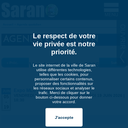
Aller au contenu principal
Accueil
»
Agenda quotidien
VOUS ÊTES ICI
Le respect de votre
AGENDA QUOTIDIEN
vie privée est notre
priorité.
« Préc.
Vendredi 12 juin 2026
Suiv. »
Le site internet de la ville de Saran
utilise différentes technologies,
telles que les cookies, pour
personnaliser certains contenus,
proposer des fonctionnalités sur
les réseaux sociaux et analyser le
Expo MLC "Voyages"
JUIN
trafic. Merci de cliquer sur le
VENDREDI 5 JUIN 2026 | 14:00
-
VENDREDI 19 JUIN 2026 |
05
bouton ci-dessous pour donner
18:30
votre accord.
-
19