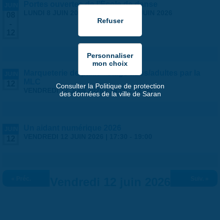
Portes ouvertes de l'École de danse
JUIN
LUNDI 8 JUIN 2026
-
VENDREDI 12 JUIN 2026
08
-
12
Marqueterie de paille - stage ados/adultes par la
JUIN
MLC
12
Consulter la Politique de protection
VENDREDI 12 JUIN 2026 |
14:00
-
18:00
des données de la ville de Saran
Un aidant numérique 2026
JUIN
VENDREDI 12 JUIN 2026 |
17:30
-
19:00
12
« Préc.
Vendredi 12 juin 2026
Suiv. »