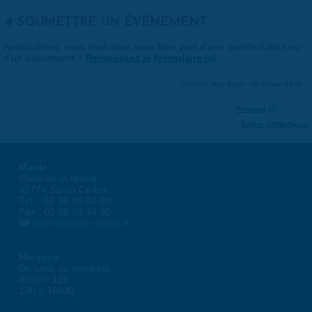
SOUMETTRE UN ÉVÉNEMENT
Associations, vous souhaitez nous faire part d'une manifestation ou
d'un événement ?
Remplissez le formulaire ici
.
Dernière mise à jour : 01 janvier 1970
Partager
Suivre @VilleSaran
Mairie
Place de la liberté
45774 Saran Cedex
Tél. : 02 38 80 34 00
Fax : 02 38 80 34 30
courrier@ville-saran.fr
Horaires
Du lundi au vendredi :
8h30 > 12h
13h > 16h30