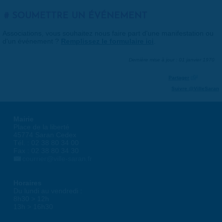
SOUMETTRE UN ÉVÉNEMENT
Associations, vous souhaitez nous faire part d'une manifestation ou
d'un événement ?
Remplissez le formulaire ici
.
Dernière mise à jour : 01 janvier 1970
Partager
Suivre @VilleSaran
Mairie
Place de la liberté
45774 Saran Cedex
Tél. : 02 38 80 34 00
Fax : 02 38 80 34 30
courrier@ville-saran.fr
Horaires
Du lundi au vendredi :
8h30 > 12h
13h > 16h30