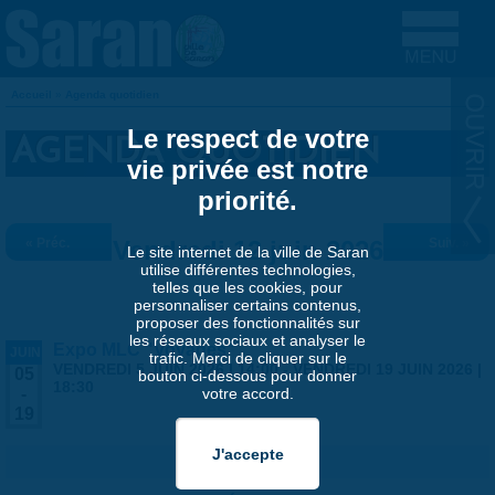
Aller au contenu principal
Accueil
»
Agenda quotidien
VOUS ÊTES ICI
Le respect de votre
AGENDA QUOTIDIEN
vie privée est notre
priorité.
« Préc.
Vendredi 12 juin 2026
Suiv. »
Le site internet de la ville de Saran
utilise différentes technologies,
telles que les cookies, pour
personnaliser certains contenus,
proposer des fonctionnalités sur
les réseaux sociaux et analyser le
Expo MLC "Voyages"
JUIN
trafic. Merci de cliquer sur le
VENDREDI 5 JUIN 2026 | 14:00
-
VENDREDI 19 JUIN 2026 |
05
bouton ci-dessous pour donner
18:30
votre accord.
-
19