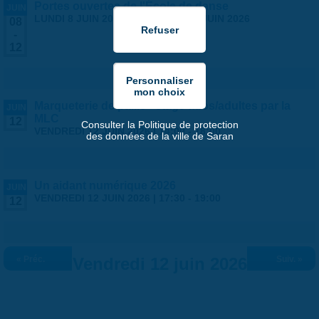
Portes ouvertes de l'École de danse
JUIN
LUNDI 8 JUIN 2026
-
VENDREDI 12 JUIN 2026
08
-
12
Marqueterie de paille - stage ados/adultes par la
JUIN
MLC
12
Consulter la Politique de protection
VENDREDI 12 JUIN 2026 |
14:00
-
18:00
des données de la ville de Saran
Un aidant numérique 2026
JUIN
VENDREDI 12 JUIN 2026 |
17:30
-
19:00
12
« Préc.
Vendredi 12 juin 2026
Suiv. »