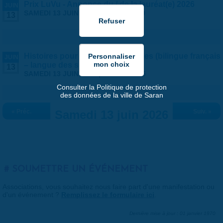
Prix LuVu - Annonce du / de la lauréat(e) 2026
JUIN
SAMEDI 13 JUIN 2026 |
11:00
-
12:00
13
Histoires pour les grandes oreilles (bilingue français
JUIN
– langue des signes)
13
SAMEDI 13 JUIN 2026 |
15:00
-
15:45
Consulter la Politique de protection
des données de la ville de Saran
« Préc.
Samedi 13 juin 2026
Suiv. »
SOUMETTRE UN ÉVÉNEMENT
Associations, vous souhaitez nous faire part d'une manifestation ou
d'un événement ?
Remplissez le formulaire ici
.
Dernière mise à jour : 01 janvier 1970