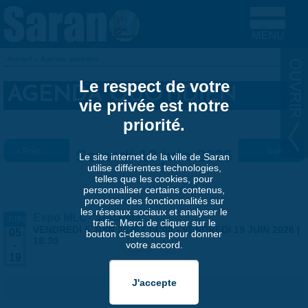
Aller au contenu principal
Accueil
»
Agenda quotidien
VOUS ÊTES ICI
Le respect de votre
AGENDA QUOTIDIEN
vie privée est notre
priorité.
« Préc.
Samedi 13 juin 2026
Suiv. »
Le site internet de la ville de Saran
utilise différentes technologies,
telles que les cookies, pour
personnaliser certains contenus,
proposer des fonctionnalités sur
les réseaux sociaux et analyser le
Expo MLC "Voyages"
JUIN
trafic. Merci de cliquer sur le
VENDREDI 5 JUIN 2026 | 14:00
-
VENDREDI 19 JUIN 2026 |
05
bouton ci-dessous pour donner
18:30
votre accord.
-
19