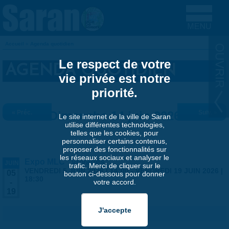
Aller au contenu principal
Accueil
»
Agenda quotidien
VOUS ÊTES ICI
Le respect de votre
AGENDA QUOTIDIEN
vie privée est notre
priorité.
« Préc.
Dimanche 14 juin 2026
Suiv. »
Le site internet de la ville de Saran
utilise différentes technologies,
telles que les cookies, pour
personnaliser certains contenus,
proposer des fonctionnalités sur
les réseaux sociaux et analyser le
Expo MLC "Voyages"
JUIN
trafic. Merci de cliquer sur le
VENDREDI 5 JUIN 2026 | 14:00
-
VENDREDI 19 JUIN 2026 |
05
bouton ci-dessous pour donner
18:30
votre accord.
-
19