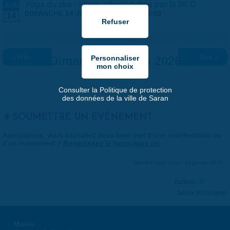
Yoga du rire - stage ados/adultes par la MLC
JUIN
DIMANCHE 14 JUIN 2026 |
14:00
-
18:00
14
« Préc.
Dimanche 14 juin 2026
Suiv. »
Consulter la Politique de protection
des données de la ville de Saran
SOUMETTRE UN ÉVÉNEMENT
Associations, vous souhaitez nous faire part d'une manifestation ou
d'un événement ?
Remplissez le formulaire ici
.
Dernière mise à jour : 01 janvier 1970
Partager
Suivre @VilleSaran
Mairie