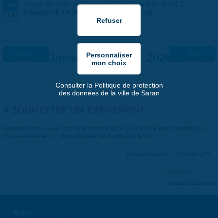
Yoga du rire - stage ados/adultes par la MLC
JUIN
DIMANCHE 14 JUIN 2026 |
14:00
-
18:00
14
« Préc.
Dimanche 14 juin 2026
Suiv. »
Consulter la Politique de protection
des données de la ville de Saran
SOUMETTRE UN ÉVÉNEMENT
Associations, vous souhaitez nous faire part d'une manifestation ou
d'un événement ?
Remplissez le formulaire ici
.
Dernière mise à jour : 01 janvier 1970
Partager
Suivre @VilleSaran
Mairie