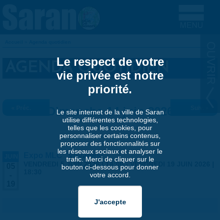
Aller au contenu principal
Accueil
»
Agenda quotidien
VOUS ÊTES ICI
Le respect de votre
AGENDA QUOTIDIEN
vie privée est notre
priorité.
« Préc.
Dimanche 14 juin 2026
Suiv. »
Le site internet de la ville de Saran
utilise différentes technologies,
telles que les cookies, pour
personnaliser certains contenus,
proposer des fonctionnalités sur
les réseaux sociaux et analyser le
Expo MLC "Voyages"
JUIN
trafic. Merci de cliquer sur le
VENDREDI 5 JUIN 2026 | 14:00
-
VENDREDI 19 JUIN 2026 |
05
bouton ci-dessous pour donner
18:30
votre accord.
-
19