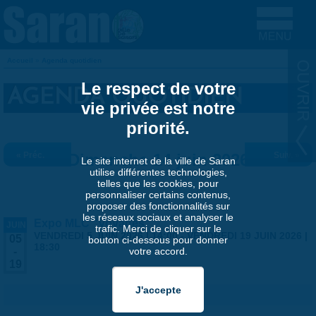
Aller au contenu principal
Accueil
»
Agenda quotidien
VOUS ÊTES ICI
Le respect de votre
AGENDA QUOTIDIEN
vie privée est notre
priorité.
« Préc.
Dimanche 14 juin 2026
Suiv. »
Le site internet de la ville de Saran
utilise différentes technologies,
telles que les cookies, pour
personnaliser certains contenus,
proposer des fonctionnalités sur
les réseaux sociaux et analyser le
Expo MLC "Voyages"
JUIN
trafic. Merci de cliquer sur le
VENDREDI 5 JUIN 2026 | 14:00
-
VENDREDI 19 JUIN 2026 |
05
bouton ci-dessous pour donner
18:30
votre accord.
-
19