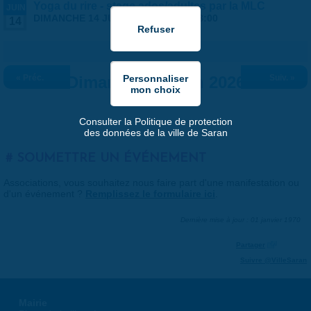
Yoga du rire - stage ados/adultes par la MLC
JUIN
DIMANCHE 14 JUIN 2026 |
14:00
-
18:00
14
« Préc.
Dimanche 14 juin 2026
Suiv. »
Consulter la Politique de protection
des données de la ville de Saran
SOUMETTRE UN ÉVÉNEMENT
Associations, vous souhaitez nous faire part d'une manifestation ou
d'un événement ?
Remplissez le formulaire ici
.
Dernière mise à jour : 01 janvier 1970
Partager
Suivre @VilleSaran
Mairie