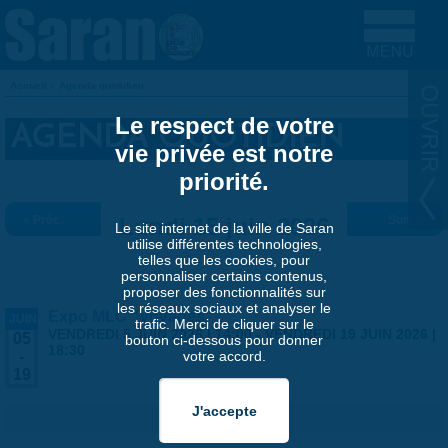
Aller au contenu principal
Accueil
»
Agenda quotidien
VOUS ÊTES ICI
Le respect de votre
AGENDA QUOTIDIEN
vie privée est notre
priorité.
« Préc.
Lundi 15 juin 2026
Suiv. »
Le site internet de la ville de Saran
utilise différentes technologies,
telles que les cookies, pour
personnaliser certains contenus,
proposer des fonctionnalités sur
les réseaux sociaux et analyser le
Expo MLC "Voyages"
JUIN
trafic. Merci de cliquer sur le
VENDREDI 5 JUIN 2026 | 14:00
-
VENDREDI 19 JUIN 2026 |
05
bouton ci-dessous pour donner
18:30
votre accord.
-
19